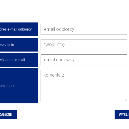
dres e-mail odbiorcy
woje imie
wój adres e-mail
omentarz