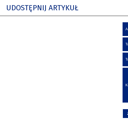
UDOSTĘPNIJ ARTYKUŁ
A
T
T
K