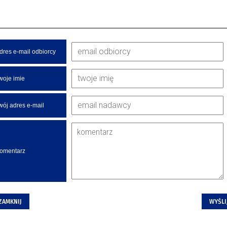
dres e-mail odbiorcy
woje imie
wój adres e-mail
omentarz