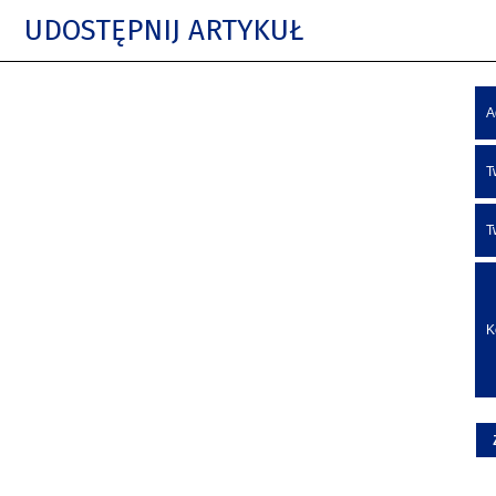
UDOSTĘPNIJ ARTYKUŁ
A
T
T
K