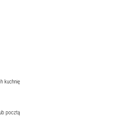
ch kuchnię
lub pocztą