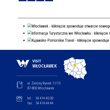
VISIT
WŁOCŁAWEK
ul. Zielony Rynek 11/13
87-800 Włocławek
tel.:
54 414 40 00
fax.:
54 414 44 44