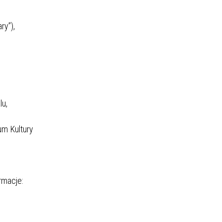
ry”),
lu,
m Kultury
rmacje: