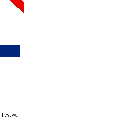
oria
—
kresie
ce
izator
owane
Festiwal.