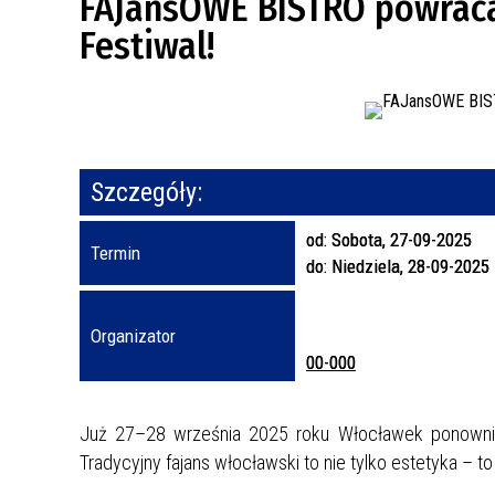
FAJansOWE BISTRO powraca
Festiwal!
REJSY PO ZALEWIE WŁOCŁAWSKIM
WŁOCŁAWEK NA SZLAKU
SPACER SZLAKIEM MURALI
Szczegóły:
od:
Sobota, 27-09-2025
Termin
do:
Niedziela, 28-09-2025
Organizator
00-000
Już 27–28 września 2025 roku Włocławek ponownie st
Tradycyjny fajans włocławski to nie tylko estetyka – to