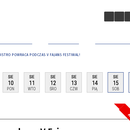
A BIZNESOWA
ZAINWESTUJ
APLIKACJA MO
ISTRO POWRACA PODCZAS V FAJANS FESTIWAL!
SIE
SIE
SIE
SIE
SIE
SIE
10
11
12
13
14
15
PON
WTO
ŚRO
CZW
PIĄ
SOB
A
Szuka