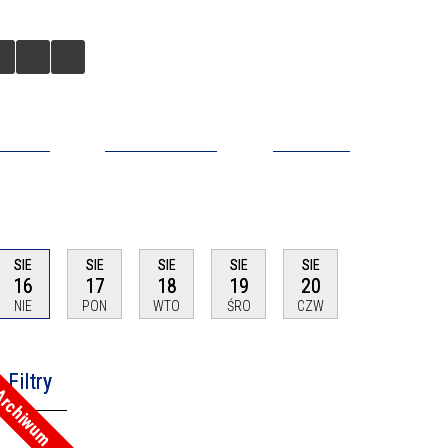
BILNA
DO POBRANIA
KONTAKT
SIE
SIE
SIE
SIE
SIE
16
17
18
19
20
NIE
PON
WTO
ŚRO
CZW
Filtry
rchiwum
na fraza