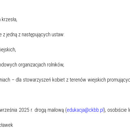
 krzesła,
 z jedną z następujących ustaw:
ejskich,
odowych organizacjach rolników,
eniach – dla stowarzyszeń kobiet z terenów wiejskich promujący
września 2025 r. drogą mailową (
edukacja@ckbb.pl
), osobiście 
ocławek