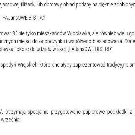
ansowej filiżanki lub domowy obiad podany na pięknie zdobionym
cji FAJansOWE BISTRO!
rowar B.” nie tylko mieszkańców Włocławka, ale również wielu goś
smacznych miejsc do odpoczynku i wspólnego biesiadowania. Dlat
ocławka i okolic do udziału w akcji „FAJansOWE BISTRO”.
spodyń Wiejskich, które chciałyby zaprezentować tradycyjne s
”, otrzymają specjalnie przygotowane papierowe podkładki 
 września: