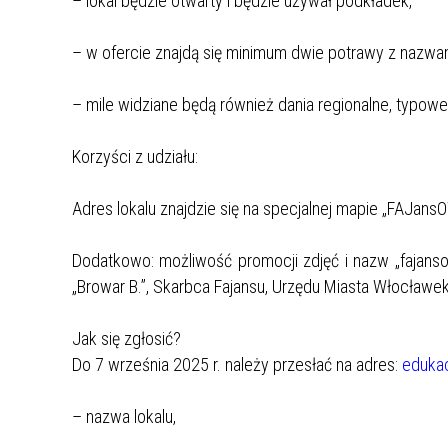
– lokal będzie otwarty i będzie używał podkładek,
– w ofercie znajdą się minimum dwie potrawy z nazwami 
– mile widziane będą również dania regionalne, typowe 
Korzyści z udziału:
Adres lokalu znajdzie się na specjalnej mapie „FAJans
Dodatkowo: możliwość promocji zdjęć i nazw „fajan
„Browar B.”, Skarbca Fajansu, Urzędu Miasta Włocławek
Jak się zgłosić?
Do 7 września 2025 r. należy przesłać na adres:
eduka
– nazwa lokalu,