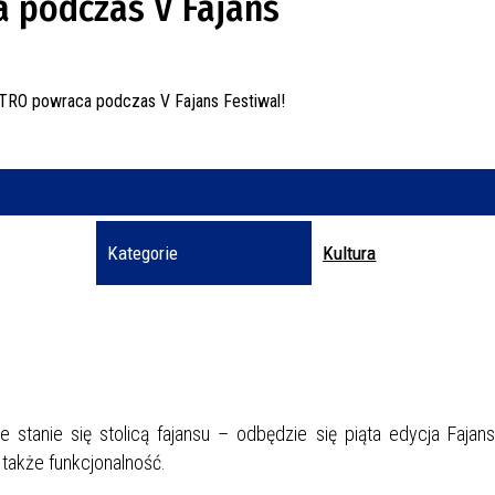
 podczas V Fajans
Kateg
Trwające w za
Miejs
Organ
Prom
Kategorie
Kultura
anie się stolicą fajansu – odbędzie się piąta edycja Fajans 
 także funkcjonalność.