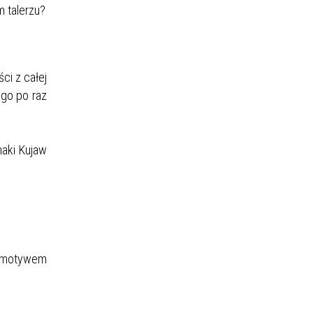
 talerzu?
ci z całej
ego po raz
maki Kujaw
z motywem