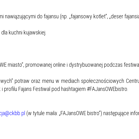
nawiązującymi do fajansu (np. „fajansowy kotlet”, „deser fajansia
dla kuchni kujawskiej.
OWE miasto”, promowanej online i dystrybuowanej podczas festiwa
sowych” potraw oraz menu w mediach społecznościowych Centru
 i profilu Fajans Festiwal pod hashtagiem #FAJansOWEbistro.
cja@ckbb.pl
(w tytule maila: „FAJansOWE bistro”) następujące info