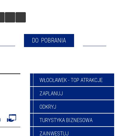
BILNA
DO POBRANIA
KONTAKT
WŁOCŁAWEK - TOP ATRAKCJE
ZAPLANUJ
ODKRYJ
TURYSTYKA BIZNESOWA
ZAINWESTUJ