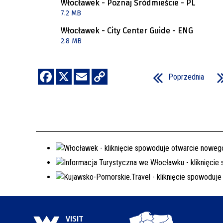
Włocławek - Poznaj Śródmieście - PL
7.2 MB
REJSY PO ZALEWIE WŁOCŁAWSKIM
Włocławek - City Center Guide - ENG
WŁOCŁAWEK NA SZLAKU
2.8 MB
SPACER SZLAKIEM MURALI
Poprzednia
VISIT