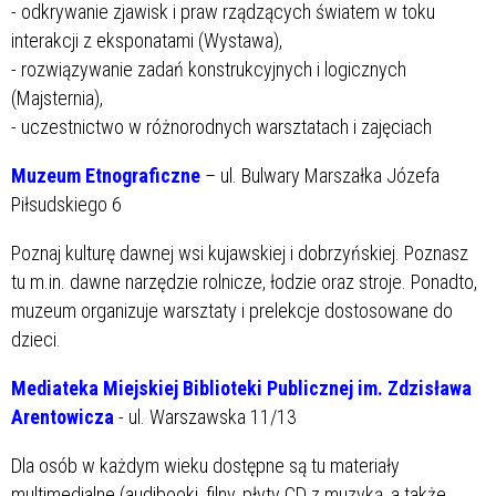
- odkrywanie zjawisk i praw rządzących światem w toku
interakcji z eksponatami (Wystawa),
- rozwiązywanie zadań konstrukcyjnych i logicznych
(Majsternia),
- uczestnictwo w różnorodnych warsztatach i zajęciach
Muzeum Etnograficzne
– ul. Bulwary Marszałka Józefa
Piłsudskiego 6
Poznaj kulturę dawnej wsi kujawskiej i dobrzyńskiej. Poznasz
tu m.in. dawne narzędzie rolnicze, łodzie oraz stroje. Ponadto,
muzeum organizuje warsztaty i prelekcje dostosowane do
dzieci.
Mediateka Miejskiej Biblioteki Publicznej im. Zdzisława
Arentowicza
- ul. Warszawska 11/13
Dla osób w każdym wieku dostępne są tu materiały
multimedialne (audibooki, filny, płyty CD z muzyką, a także