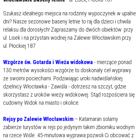
Szukasz idealnego miejsca na rodzinny wypoczynek w upalne
dni? Nasze sezonowe baseny letnie to raj dla dzieci i chwila
relaksu dla dorosłych! Zapraszamy do dwóch obiektów: przy
ul. Lisek i na przystani wodnej na Zalewie Włocławskim przy
ul. Płockiej 187
Wzgórze św. Gotarda i Wieża widokowa
- mierzące ponad
130 metrów wysokości wzgórze to doskonały cel wyprawy
ze swoimi pociechami. Podziwiając uroki nadwiślańskiej
dzielnicy Włocławka - Zawiśla - dotrzesz na szczyt, gdzie
skorzystasz z uroków wieży widokowej. Stąd rozpościera się
cudowny Widok na miasto i okolice.
Rejsy po Zalewie Włocławskim
– Katamaran solarny
zabierze turystów w rejs po jedynym takim zbiorniku wodnym
na rzece Wiśle. 45-minutowa wyprawa pozwoli Ci obcować z