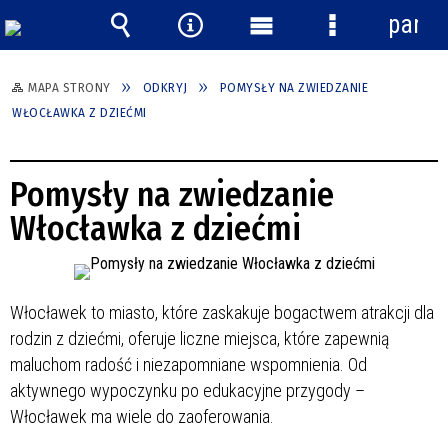
panel
Wyszukiwarka
Narzędzia
Menu
Menu
główne
szczegółowe
MAPA STRONY
ODKRYJ
POMYSŁY NA ZWIEDZANIE
WŁOCŁAWKA Z DZIEĆMI
Pomysły na zwiedzanie
Włocławka z dziećmi
Włocławek to miasto, które zaskakuje bogactwem atrakcji dla
rodzin z dziećmi, oferuje liczne miejsca, które zapewnią
maluchom radość i niezapomniane wspomnienia. Od
aktywnego wypoczynku po edukacyjne przygody –
Włocławek ma wiele do zaoferowania.