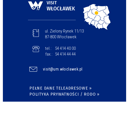
VISIT
WŁOCŁAWEK
ul. Zielony Rynek 11/13
87-800 Włocławek
tel.:
54 414 40 00
fax.:
54 414 44 44
visit@um.wloclawek.pl
PEŁNE DANE TELEADRESOWE »
POLITYKA PRYWATNOŚCI / RODO »