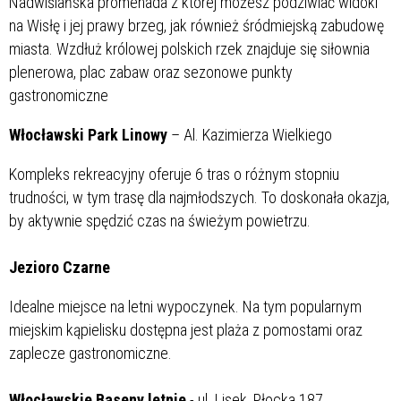
Nadwiślańska promenada z której możesz podziwiać widoki
na Wisłę i jej prawy brzeg, jak również śródmiejską zabudowę
miasta. Wzdłuż królowej polskich rzek znajduje się siłownia
plenerowa, plac zabaw oraz sezonowe punkty
gastronomiczne
Włocławski Park Linowy
– Al. Kazimierza Wielkiego
Kompleks rekreacyjny oferuje 6 tras o różnym stopniu
trudności, w tym trasę dla najmłodszych. To doskonała okazja,
by aktywnie spędzić czas na świeżym powietrzu.
Jezioro Czarne
Idealne miejsce na letni wypoczynek. Na tym popularnym
miejskim kąpielisku dostępna jest plaża z pomostami oraz
zaplecze gastronomiczne.
Włocławskie Baseny letnie
- ul. Lisek, Płocka 187