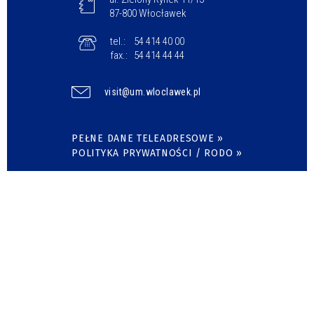
87-800 Włocławek
tel.:
54 414 40 00
fax.:
54 414 44 44
visit@um.wloclawek.pl
PEŁNE DANE TELEADRESOWE »
POLITYKA PRYWATNOŚCI / RODO »