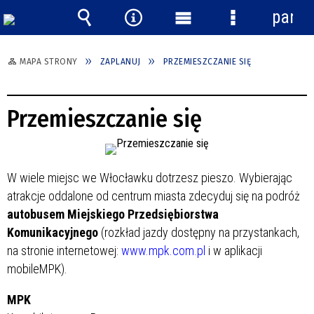
panel
Wyszukiwarka
Narzędzia
Menu
Menu
główne
szczegółowe
MAPA STRONY
ZAPLANUJ
PRZEMIESZCZANIE SIĘ
Przemieszczanie się
W wiele miejsc we Włocławku dotrzesz pieszo. Wybierając
atrakcje oddalone od centrum miasta zdecyduj się na podróż
autobusem Miejskiego Przedsiębiorstwa
Komunikacyjnego
(rozkład jazdy dostępny na przystankach,
na stronie internetowej:
www.mpk.com.pl
i w aplikacji
mobileMPK).
MPK