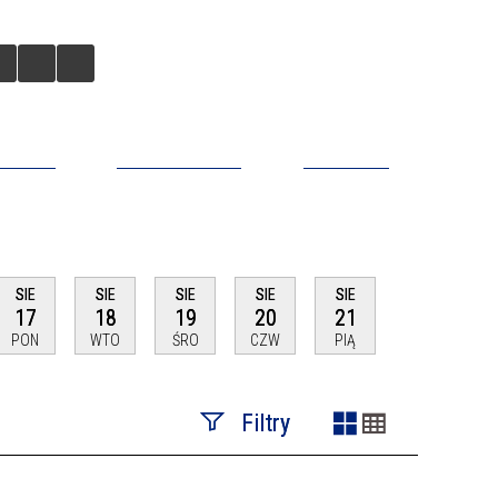
BILNA
DO POBRANIA
KONTAKT
SIE
SIE
SIE
SIE
SIE
17
18
19
20
21
PON
WTO
ŚRO
CZW
PIĄ
Filtry
Szukana fraza