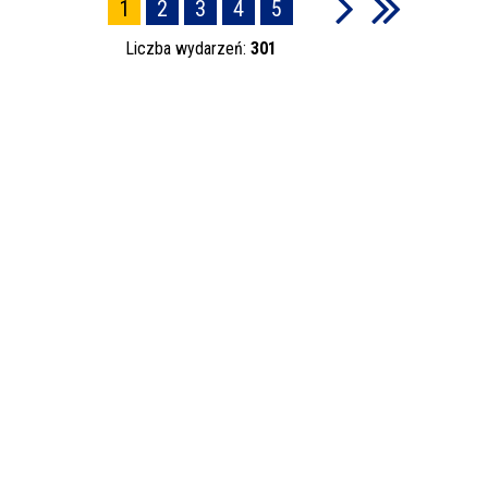
1
2
3
4
5
Liczba wydarzeń:
301