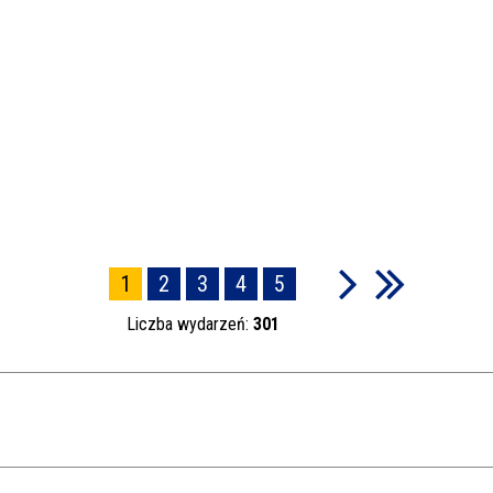
1
2
3
4
5
Liczba wydarzeń:
301