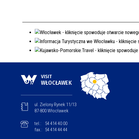
VISIT
WŁOCŁAWEK
ul. Zielony Rynek 11/13
87-800 Włocławek
tel.:
54 414 40 00
fax.:
54 414 44 44