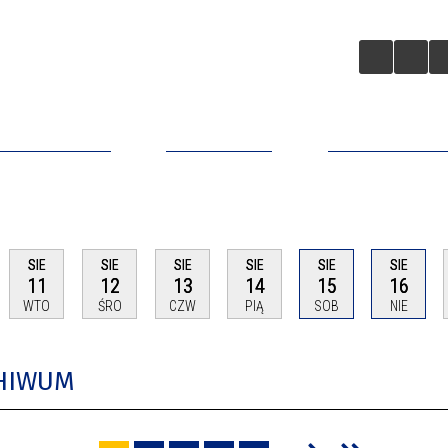
A BIZNESOWA
ZAINWESTUJ
APLIKACJA MO
SIE
SIE
SIE
SIE
SIE
SIE
11
12
13
14
15
16
WTO
ŚRO
CZW
PIĄ
SOB
NIE
CHIWUM