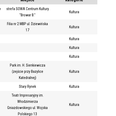
Kategoria
e
strefa SOWA Centrum Kultury
Kultura
"Browar B."
Filia nr 2 MBP ul. Dziewińska
Trwające w
—
Kultura
17
zakresie
Kultura
Miejsce
Kultura
Kultura
Organizator
Promowane
Park im. H. Sienkiewicza
(zejście przy Bazylice
Kultura
Katedralnej)
Stary Rynek
Kultura
Teatr Impresaryjny im.
Włodzimierza
Kultura
Gniazdowskiego ul. Wojska
Polskiego 13