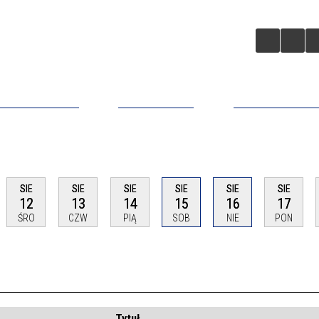
A BIZNESOWA
ZAINWESTUJ
APLIKACJA MO
SIE
SIE
SIE
SIE
SIE
SIE
12
13
14
15
16
17
ŚRO
CZW
PIĄ
SOB
NIE
PON
Tytuł