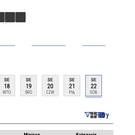
BILNA
DO POBRANIA
KONTAKT
SIE
SIE
SIE
SIE
SIE
18
19
20
21
22
WTO
ŚRO
CZW
PIĄ
SOB
Filtry
Szukana fraza
Miejsce
Kategorie