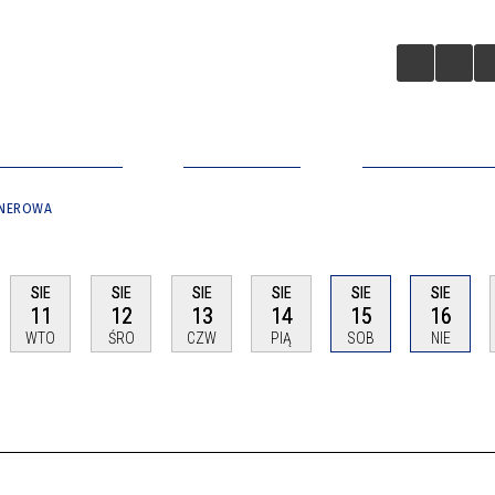
A BIZNESOWA
ZAINWESTUJ
APLIKACJA MO
ENEROWA
SIE
SIE
SIE
SIE
SIE
SIE
11
12
13
14
15
16
WTO
ŚRO
CZW
PIĄ
SOB
NIE