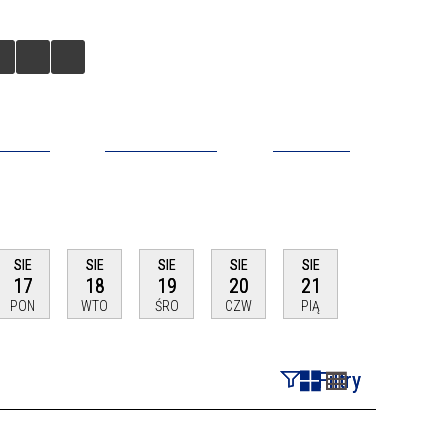
BILNA
DO POBRANIA
KONTAKT
SIE
SIE
SIE
SIE
SIE
17
18
19
20
21
PON
WTO
ŚRO
CZW
PIĄ
Filtry
Szukana fraza