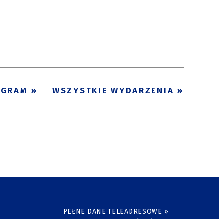
Kategoria
Trwające w
—
zakresie
Miejsce
OGRAM
WSZYSTKIE WYDARZENIA
Organizator
Promowane
PEŁNE DANE TELEADRESOWE »