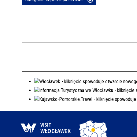
Usuń
ten
REJSY PO ZALEWIE WŁOCŁAWSKIM
filtr
WŁOCŁAWEK NA SZLAKU
SPACER SZLAKIEM MURALI
VISIT
WŁOCŁAWEK