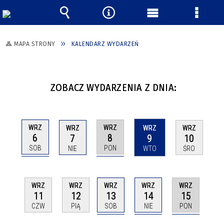
Wyszukiwarka
Narzędzia
Menu
Menu
główne
szczeg
MAPA STRONY
KALENDARZ WYDARZEŃ
ZOBACZ WYDARZENIA Z DNIA:
WRZ
WRZ
WRZ
WRZ
WRZ
6
8
7
9
10
SOB
PON
NIE
WTO
ŚRO
WRZ
WRZ
WRZ
WRZ
WRZ
13
14
15
11
12
SOB
NIE
PON
CZW
PIĄ