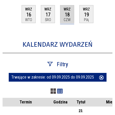
WRZ
WRZ
WRZ
WRZ
18
16
17
19
CZW
WTO
ŚRO
PIĄ
KALENDARZ WYDARZEŃ
Filtry
Trwające w zakresie:
od 09.09.2025 do 09.09.2025
Usuń
Szukana fraza
ten
filtr
Kategoria
Termin
Godzina
Tytuł
Miej
23.