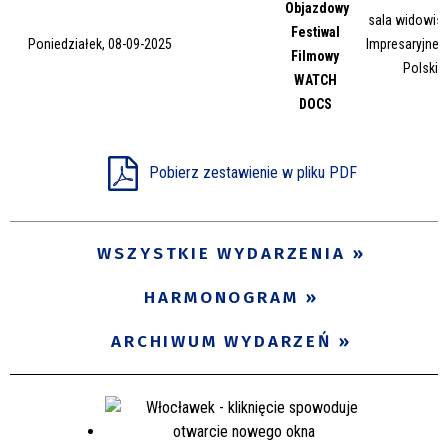
Objazdowy
Trwające w zakresie
sala widowis
Festiwal
Poniedziałek, 08-09-2025
Impresaryjneg
Filmowy
—
Polskie
WATCH
Miejsce
DOCS
Pobierz zestawienie w pliku PDF
Organizator
WSZYSTKIE WYDARZENIA
Promowane
HARMONOGRAM
ARCHIWUM WYDARZEŃ