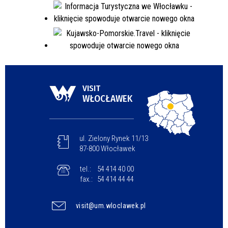
VISIT
WŁOCŁAWEK
ul. Zielony Rynek 11/13
87-800 Włocławek
tel.:
54 414 40 00
fax.:
54 414 44 44
visit@um.wloclawek.pl