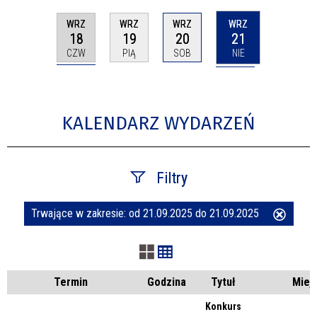
WRZ
WRZ
WRZ
WRZ
18
21
19
20
CZW
NIE
PIĄ
SOB
KALENDARZ WYDARZEŃ
Filtry
Trwające w zakresie:
od 21.09.2025 do 21.09.2025
Usuń
Szukana fraza
ten
filtr
Kategoria
Termin
Godzina
Tytuł
Miej
Konkurs