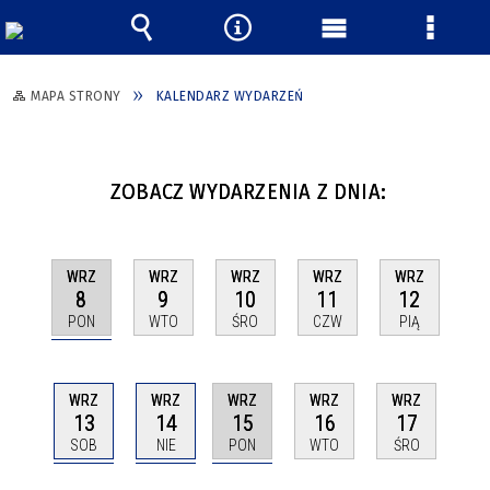
Wyszukiwarka
Narzędzia
Menu
Menu
główne
szczeg
MAPA STRONY
KALENDARZ WYDARZEŃ
ZOBACZ WYDARZENIA Z DNIA:
WRZ
WRZ
WRZ
WRZ
WRZ
8
9
10
11
12
PON
WTO
ŚRO
CZW
PIĄ
WRZ
WRZ
WRZ
WRZ
WRZ
13
14
15
16
17
SOB
NIE
PON
WTO
ŚRO