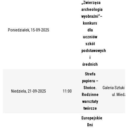
„Zwierzęca
Trwające w zakresie
archeologia
wyobraźni”–
—
konkurs
Miejsce
Poniedziałek, 15-09-2025
dla
uczniów
szkół
podstawowych
Organizator
i
średnich
Strefa
Promowane
papieru –
Słońce.
Galeria Sztuki
Niedziela, 21-09-2025
11:00
Rodzinne
ul. Miedz
warsztaty
twórcze
Europejskie
Dni