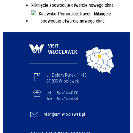
VISIT
WŁOCŁAWEK
ul. Zielony Rynek 11/13
87-800 Włocławek
tel.:
54 414 40 00
fax.:
54 414 44 44
visit@um.wloclawek.pl