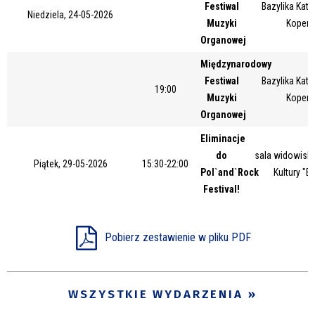
Festiwal
Bazylika Kate
Trwające w zakresie
Niedziela, 24-05-2026
Muzyki
Kopern
Organowej
—
Międzynarodowy
Miejsce
Festiwal
Bazylika Kate
19:00
Muzyki
Kopern
Organowej
Organizator
Eliminacje
do
sala widowisk
Piątek, 29-05-2026
15:30-22:00
Pol`and`Rock
Kultury "B
Promowane
Festival!
Pobierz zestawienie w pliku PDF
WSZYSTKIE WYDARZENIA