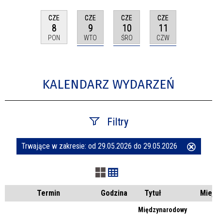
CZE
CZE
CZE
CZE
9
10
11
8
WTO
ŚRO
CZW
PON
KALENDARZ WYDARZEŃ
Filtry
Trwające w zakresie:
od 29.05.2026 do 29.05.2026
Usuń
Szukana fraza
ten
filtr
Kategoria
Termin
Godzina
Tytuł
Miej
Międzynarodowy