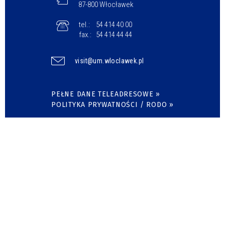
87-800 Włocławek
tel.:
54 414 40 00
fax.:
54 414 44 44
visit@um.wloclawek.pl
PEŁNE DANE TELEADRESOWE »
POLITYKA PRYWATNOŚCI / RODO »