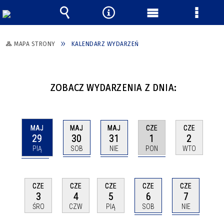
Wyszukiwarka
Narzędzia
Menu
Menu
główne
szczeg
MAPA STRONY
KALENDARZ WYDARZEŃ
ZOBACZ WYDARZENIA Z DNIA:
MAJ
MAJ
MAJ
CZE
CZE
29
30
31
1
2
PIĄ
SOB
NIE
PON
WTO
CZE
CZE
CZE
CZE
CZE
6
7
3
4
5
SOB
NIE
ŚRO
CZW
PIĄ