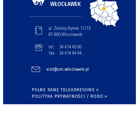
WŁOCŁAWEK
ul. Zielony Rynek 11/13
87-800 Włocławek
tel.:
54 414 40 00
fax.:
54 414 44 44
visit@um.wloclawek.pl
PEŁNE DANE TELEADRESOWE »
POLITYKA PRYWATNOŚCI / RODO »