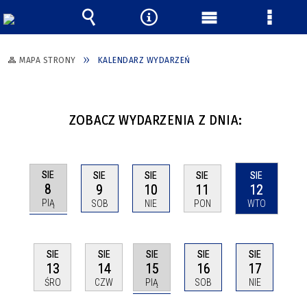
Wyszukiwarka
Narzędzia
Menu
Menu
główne
szczeg
MAPA STRONY
KALENDARZ WYDARZEŃ
ZOBACZ WYDARZENIA Z DNIA:
SIE
SIE
SIE
SIE
SIE
8
9
10
11
12
PIĄ
SOB
NIE
PON
WTO
SIE
SIE
SIE
SIE
SIE
15
13
14
16
17
PIĄ
ŚRO
CZW
SOB
NIE