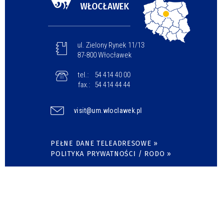
WŁOCŁAWEK
ul. Zielony Rynek 11/13
87-800 Włocławek
tel.:
54 414 40 00
fax.:
54 414 44 44
visit@um.wloclawek.pl
PEŁNE DANE TELEADRESOWE »
POLITYKA PRYWATNOŚCI / RODO »