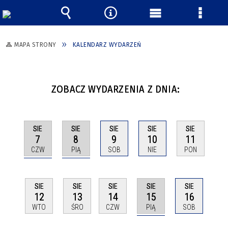
Wyszukiwarka
Narzędzia
Menu
Menu
główne
szczeg
MAPA STRONY
KALENDARZ WYDARZEŃ
ZOBACZ WYDARZENIA Z DNIA:
SIE
SIE
SIE
SIE
SIE
7
8
9
10
11
CZW
PIĄ
SOB
NIE
PON
SIE
SIE
SIE
SIE
SIE
15
12
13
14
16
PIĄ
WTO
ŚRO
CZW
SOB