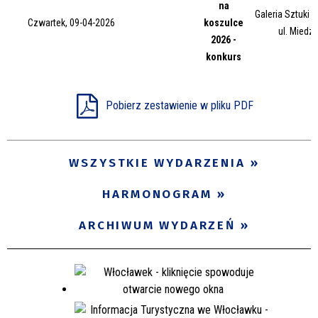
na
Trwające w zakresie
Galeria Sztuki
Czwartek, 09-04-2026
koszulce
ul. Miedz
2026 -
—
konkurs
Miejsce
Pobierz zestawienie w pliku PDF
Organizator
WSZYSTKIE WYDARZENIA
Promowane
HARMONOGRAM
ARCHIWUM WYDARZEŃ