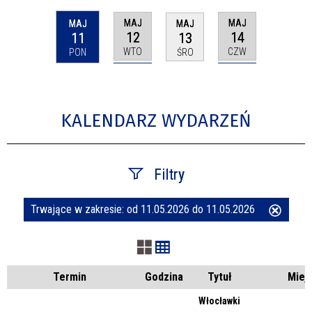
MAJ
MAJ
MAJ
MAJ
12
14
11
13
WTO
CZW
PON
ŚRO
KALENDARZ WYDARZEŃ
Filtry
Trwające w zakresie:
od 11.05.2026 do 11.05.2026
Usuń
Szukana fraza
ten
filtr
Kategoria
Termin
Godzina
Tytuł
Miej
Włocławki