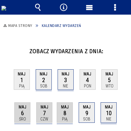
Wyszukiwarka
Narzędzia
Menu
Menu
główne
szczeg
MAPA STRONY
KALENDARZ WYDARZEŃ
ZOBACZ WYDARZENIA Z DNIA:
MAJ
MAJ
MAJ
MAJ
MAJ
2
3
1
4
5
SOB
NIE
PIĄ
PON
WTO
MAJ
MAJ
MAJ
MAJ
MAJ
6
7
8
10
9
ŚRO
CZW
PIĄ
NIE
SOB