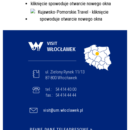
VISIT
WŁOCŁAWEK
ul. Zielony Rynek 11/13
87-800 Włocławek
tel.:
54 414 40 00
fax.:
54 414 44 44
visit@um.wloclawek.pl
PEŁNE DANE TELEADRESOWE »