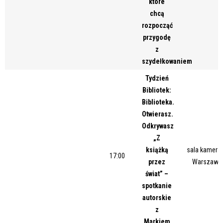
które
chcą
rozpocząć
przygodę
z
szydełkowaniem
Tydzień
Bibliotek:
Biblioteka.
Otwierasz.
Odkrywasz
„Z
książką
sala kameral
17:00
przez
Warszawsk
świat” –
spotkanie
autorskie
z
Markiem