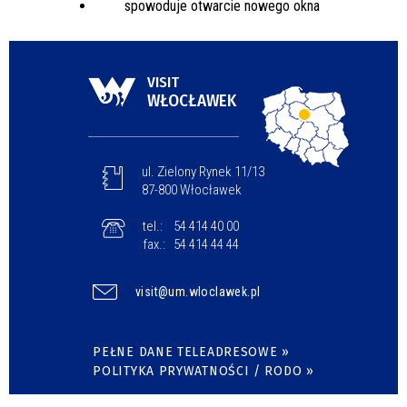
VISIT
WŁOCŁAWEK
ul. Zielony Rynek 11/13
87-800 Włocławek
tel.:
54 414 40 00
fax.:
54 414 44 44
visit@um.wloclawek.pl
PEŁNE DANE TELEADRESOWE »
POLITYKA PRYWATNOŚCI / RODO »