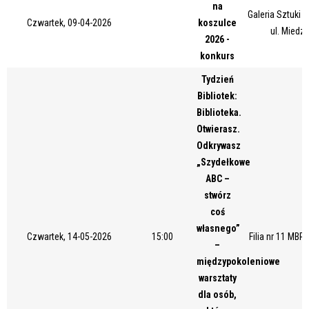
na
Trwające w zakresie
Galeria Sztuki
Czwartek, 09-04-2026
koszulce
ul. Miedz
2026 -
—
konkurs
Miejsce
Tydzień
Bibliotek:
Biblioteka.
Organizator
Otwierasz.
Odkrywasz
„Szydełkowe
ABC –
Promowane
stwórz
coś
własnego”
Czwartek, 14-05-2026
15:00
Filia nr 11 MBP
–
międzypokoleniowe
warsztaty
dla osób,