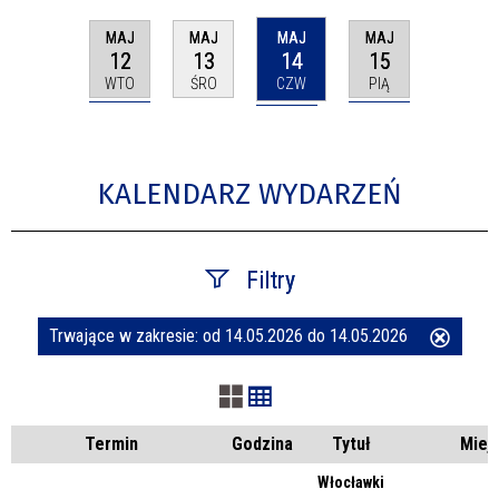
MAJ
MAJ
MAJ
MAJ
12
14
15
13
WTO
CZW
PIĄ
ŚRO
KALENDARZ WYDARZEŃ
Filtry
Trwające w zakresie:
od 14.05.2026 do 14.05.2026
Usuń
Szukana fraza
ten
filtr
Kategoria
Termin
Godzina
Tytuł
Miej
Włocławki