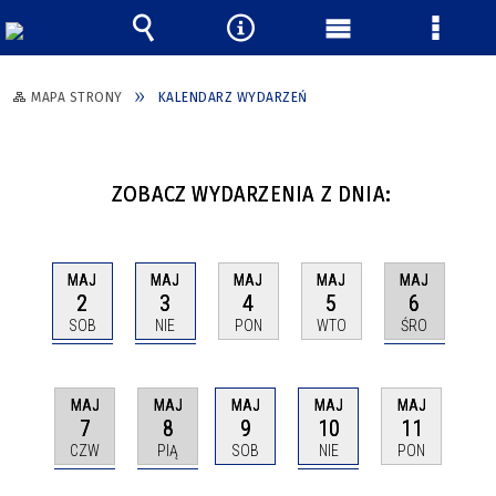
Wyszukiwarka
Narzędzia
Menu
Menu
główne
szczeg
MAPA STRONY
KALENDARZ WYDARZEŃ
ZOBACZ WYDARZENIA Z DNIA:
MAJ
MAJ
MAJ
MAJ
MAJ
2
3
6
4
5
SOB
NIE
ŚRO
PON
WTO
MAJ
MAJ
MAJ
MAJ
MAJ
7
8
10
9
11
CZW
PIĄ
NIE
SOB
PON