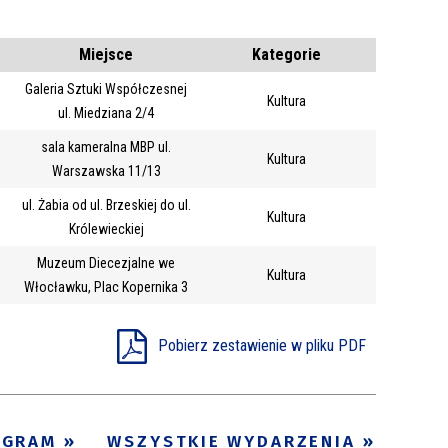
Kategoria
Miejsce
Kategorie
Galeria Sztuki Współczesnej
Trwające w
Kultura
—
ul. Miedziana 2/4
zakresie
sala kameralna MBP ul.
Kultura
Warszawska 11/13
Miejsce
ul. Żabia od ul. Brzeskiej do ul.
Kultura
Organizator
Królewieckiej
Promowane
Muzeum Diecezjalne we
Kultura
Włocławku, Plac Kopernika 3
Pobierz zestawienie w pliku PDF
OGRAM
WSZYSTKIE WYDARZENIA