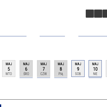
A BIZNESOWA
ZAINWESTUJ
APLIKACJA MO
MAJ
MAJ
MAJ
MAJ
MAJ
MAJ
5
6
7
8
9
10
WTO
ŚRO
CZW
PIĄ
SOB
NIE