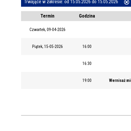
Trwające w zakresie:
od 15.05.2026 do 15.05.2026
ten
REJSY PO ZALEWIE WŁOCŁAWSKIM
Termin
Godzina
filtr
WŁOCŁAWEK NA SZLAKU
Czwartek, 09-04-2026
SPACER SZLAKIEM MURALI
Piątek, 15-05-2026
16:00
16:30
19:00
Wernisaż mi