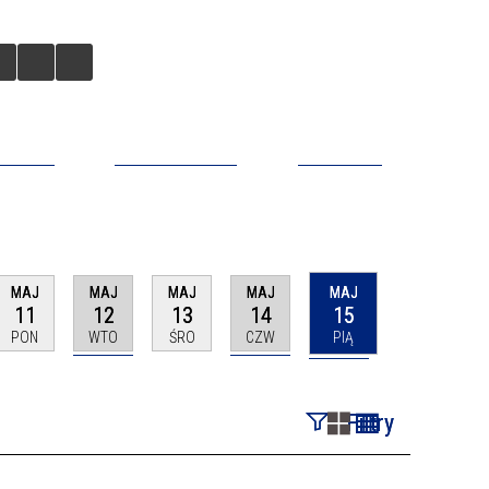
BILNA
DO POBRANIA
KONTAKT
MAJ
MAJ
MAJ
MAJ
MAJ
11
12
13
14
15
PON
WTO
ŚRO
CZW
PIĄ
Filtry
Szukana fraza