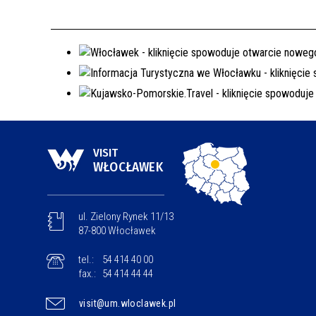
VISIT
WŁOCŁAWEK
ul. Zielony Rynek 11/13
87-800 Włocławek
tel.:
54 414 40 00
fax.:
54 414 44 44
visit@um.wloclawek.pl