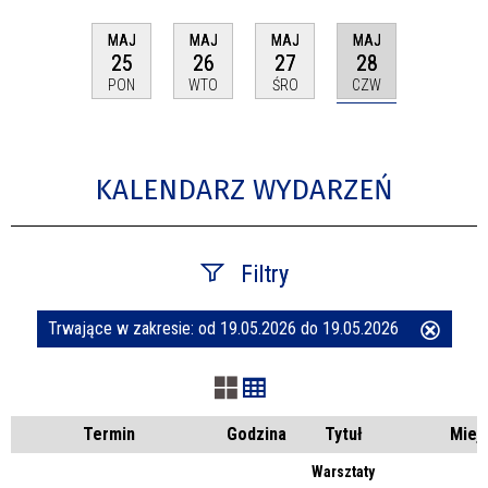
MAJ
MAJ
MAJ
MAJ
28
25
26
27
CZW
PON
WTO
ŚRO
KALENDARZ WYDARZEŃ
Filtry
Trwające w zakresie:
od 19.05.2026 do 19.05.2026
Usuń
Szukana fraza
ten
filtr
Kategoria
Termin
Godzina
Tytuł
Miej
Warsztaty