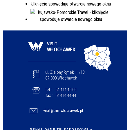
VISIT
WŁOCŁAWEK
ul. Zielony Rynek 11/13
87-800 Włocławek
tel.:
54 414 40 00
fax.:
54 414 44 44
visit@um.wloclawek.pl
PEŁNE DANE TELEADRESOWE »