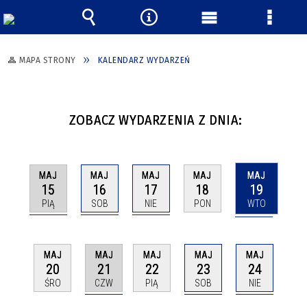
Wyszukiwarka
Narzędzia
Menu
Menu
główne
szczeg
MAPA STRONY
KALENDARZ WYDARZEŃ
ZOBACZ WYDARZENIA Z DNIA:
MAJ
MAJ
MAJ
MAJ
MAJ
15
16
17
19
18
PIĄ
SOB
NIE
WTO
PON
MAJ
MAJ
MAJ
MAJ
MAJ
21
23
24
20
22
CZW
SOB
NIE
ŚRO
PIĄ