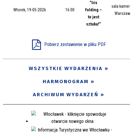
”Iris
Trwające w zakresie
sala kameral
Wtorek, 19-05-2026
16:00
folding –
Warszawsk
to jest
—
sztuka!”
Miejsce
Pobierz zestawienie w pliku PDF
Organizator
WSZYSTKIE WYDARZENIA
Promowane
HARMONOGRAM
ARCHIWUM WYDARZEŃ