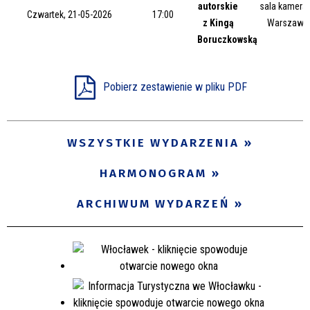
autorskie
sala kameral
Trwające w zakresie
Czwartek, 21-05-2026
17:00
z Kingą
Warszawsk
Boruczkowską
—
Miejsce
Pobierz zestawienie w pliku PDF
Organizator
WSZYSTKIE WYDARZENIA
HARMONOGRAM
Promowane
ARCHIWUM WYDARZEŃ