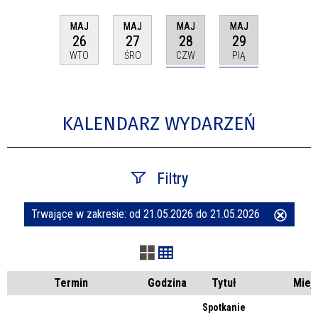
MAJ
MAJ
MAJ
MAJ
28
29
26
27
CZW
PIĄ
WTO
ŚRO
KALENDARZ WYDARZEŃ
Filtry
Trwające w zakresie:
od 21.05.2026 do 21.05.2026
Usuń
Szukana fraza
ten
filtr
Kategoria
Termin
Godzina
Tytuł
Miej
Spotkanie