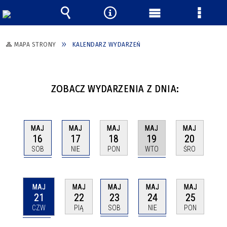
Wyszukiwarka
Narzędzia
Menu
Menu
główne
szczeg
MAPA STRONY
KALENDARZ WYDARZEŃ
ZOBACZ WYDARZENIA Z DNIA:
MAJ
MAJ
MAJ
MAJ
MAJ
16
17
19
18
20
SOB
NIE
WTO
PON
ŚRO
MAJ
MAJ
MAJ
MAJ
MAJ
21
23
24
22
25
CZW
SOB
NIE
PIĄ
PON