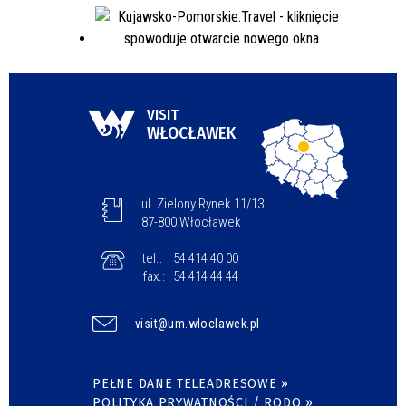
VISIT
WŁOCŁAWEK
ul. Zielony Rynek 11/13
87-800 Włocławek
tel.:
54 414 40 00
fax.:
54 414 44 44
visit@um.wloclawek.pl
PEŁNE DANE TELEADRESOWE »
POLITYKA PRYWATNOŚCI / RODO »