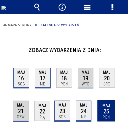
Wyszukiwarka
Narzędzia
Menu
Menu
główne
szczeg
MAPA STRONY
KALENDARZ WYDARZEŃ
ZOBACZ WYDARZENIA Z DNIA:
MAJ
MAJ
MAJ
MAJ
MAJ
16
17
19
18
20
SOB
NIE
WTO
PON
ŚRO
MAJ
MAJ
MAJ
MAJ
MAJ
21
23
24
22
25
CZW
SOB
NIE
PIĄ
PON