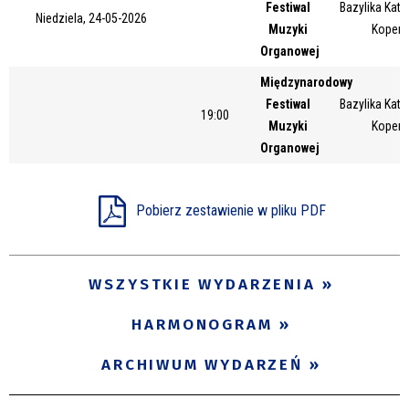
Festiwal
Bazylika Kate
Trwające w zakresie
Niedziela, 24-05-2026
Muzyki
Kopern
Organowej
—
Międzynarodowy
Miejsce
Festiwal
Bazylika Kate
19:00
Muzyki
Kopern
Organowej
Organizator
Pobierz zestawienie w pliku PDF
Promowane
WSZYSTKIE WYDARZENIA
HARMONOGRAM
ARCHIWUM WYDARZEŃ