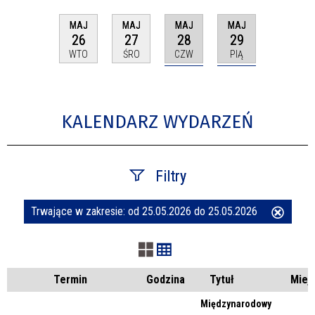
MAJ
MAJ
MAJ
MAJ
28
29
26
27
CZW
PIĄ
WTO
ŚRO
KALENDARZ WYDARZEŃ
Filtry
Trwające w zakresie:
od 25.05.2026 do 25.05.2026
Usuń
Szukana fraza
ten
filtr
Kategoria
Termin
Godzina
Tytuł
Miej
Międzynarodowy