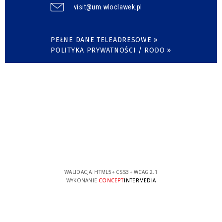
visit@um.wloclawek.pl
PEŁNE DANE TELEADRESOWE »
POLITYKA PRYWATNOŚCI / RODO »
WALIDACJA:
HTML5
+
CSS3
+
WCAG 2.1
WYKONANIE
CONCEPT
INTERMEDIA