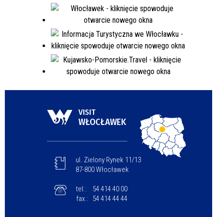
VISIT
WŁOCŁAWEK
ul. Zielony Rynek 11/13
87-800 Włocławek
tel.:
54 414 40 00
fax.:
54 414 44 44