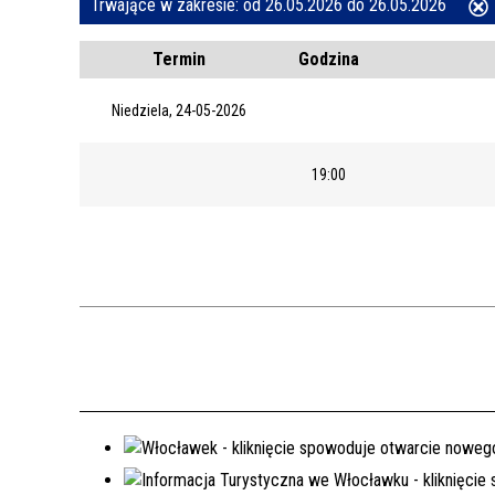
Trwające w zakresie:
od 26.05.2026 do 26.05.2026
ten
REJSY PO ZALEWIE WŁOCŁAWSKIM
Termin
Godzina
filtr
WŁOCŁAWEK NA SZLAKU
Niedziela, 24-05-2026
SPACER SZLAKIEM MURALI
19:00