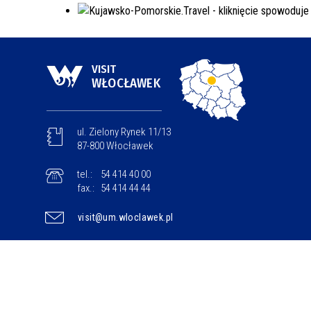
VISIT
WŁOCŁAWEK
ul. Zielony Rynek 11/13
87-800 Włocławek
tel.:
54 414 40 00
fax.:
54 414 44 44
visit@um.wloclawek.pl