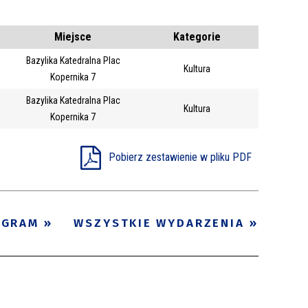
Kategoria
Miejsce
Kategorie
Bazylika Katedralna Plac
Trwające w
Kultura
—
Kopernika 7
zakresie
Bazylika Katedralna Plac
Kultura
Kopernika 7
Miejsce
Organizator
Pobierz zestawienie w pliku PDF
Promowane
OGRAM
WSZYSTKIE WYDARZENIA