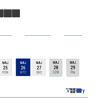
BILNA
DO POBRANIA
KONTAKT
MAJ
MAJ
MAJ
MAJ
MAJ
28
29
25
26
27
CZW
PIĄ
PON
WTO
ŚRO
Filtry
Szukana fraza