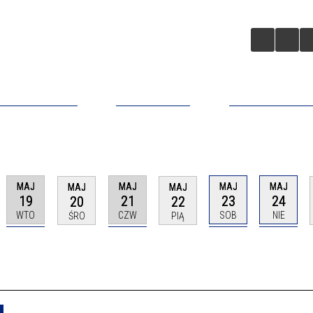
A BIZNESOWA
ZAINWESTUJ
APLIKACJA MO
MAJ
MAJ
MAJ
MAJ
MAJ
MAJ
19
21
23
24
20
22
WTO
CZW
SOB
NIE
ŚRO
PIĄ