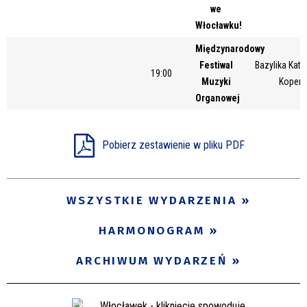
we
Włocławku!
Międzynarodowy
Festiwal
Bazylika Kate
19:00
Muzyki
Kopern
Organowej
Pobierz zestawienie w pliku PDF
WSZYSTKIE WYDARZENIA
HARMONOGRAM
ARCHIWUM WYDARZEŃ