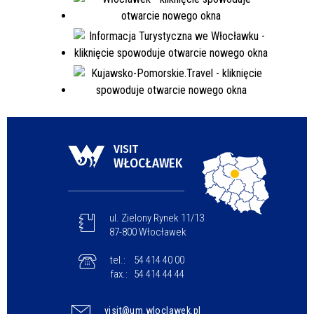
VISIT
WŁOCŁAWEK
ul. Zielony Rynek 11/13
87-800 Włocławek
tel.:
54 414 40 00
fax.:
54 414 44 44
visit@um.wloclawek.pl