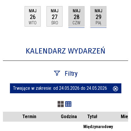
MAJ
MAJ
MAJ
MAJ
28
29
26
27
CZW
PIĄ
WTO
ŚRO
KALENDARZ WYDARZEŃ
Filtry
Trwające w zakresie:
od 24.05.2026 do 24.05.2026
Usuń
Szukana fraza
ten
filtr
Kategoria
Termin
Godzina
Tytuł
Miej
Międzynarodowy