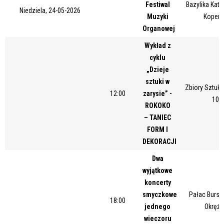
Festiwal
Bazylika Kate
Trwające w zakresie
Niedziela, 24-05-2026
Muzyki
Kopern
Organowej
—
Wykład z
Miejsce
cyklu
„Dzieje
sztuki w
Zbiory Sztuki
Organizator
12:00
zarysie” -
10/
ROKOKO
– TANIEC
FORM I
Promowane
DEKORACJI
Dwa
wyjątkowe
koncerty
smyczkowe
Pałac Bursz
18:00
jednego
Okrężn
wieczoru