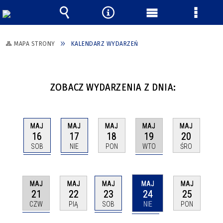
Wyszukiwarka
Narzędzia
Menu
Menu
główne
szczeg
MAPA STRONY
KALENDARZ WYDARZEŃ
ZOBACZ WYDARZENIA Z DNIA:
MAJ
MAJ
MAJ
MAJ
MAJ
16
17
19
18
20
SOB
NIE
WTO
PON
ŚRO
MAJ
MAJ
MAJ
MAJ
MAJ
21
23
24
22
25
CZW
SOB
NIE
PIĄ
PON