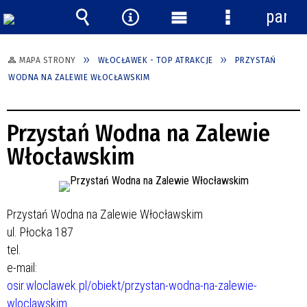
panel
Wyszukiwarka
Narzędzia
Menu
Menu
główne
szczegółowe
MAPA STRONY
WŁOCŁAWEK - TOP ATRAKCJE
PRZYSTAŃ
WODNA NA ZALEWIE WŁOCŁAWSKIM
Przystań Wodna na Zalewie
Włocławskim
Przystań Wodna na Zalewie Włocławskim
ul. Płocka 187
tel.
e-mail:
osir.wloclawek.pl/obiekt/przystan-wodna-na-zalewie-
wloclawskim