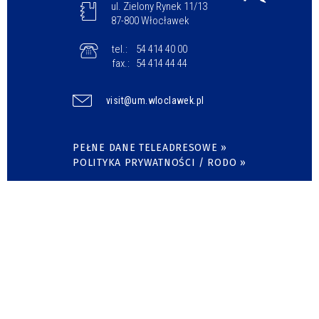
ul. Zielony Rynek 11/13
87-800 Włocławek
tel.:
54 414 40 00
fax.:
54 414 44 44
visit@um.wloclawek.pl
PEŁNE DANE TELEADRESOWE »
POLITYKA PRYWATNOŚCI / RODO »