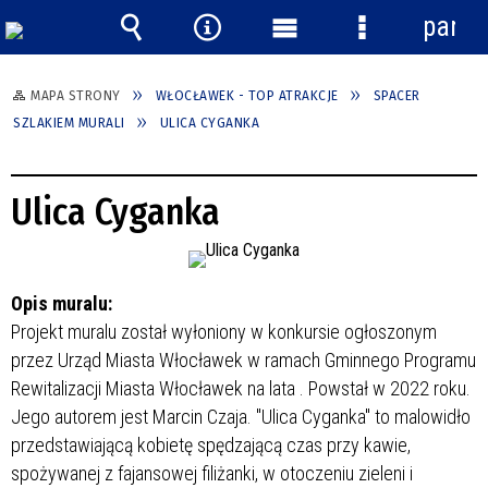
panel
Wyszukiwarka
Narzędzia
Menu
Menu
główne
szczegółowe
MAPA STRONY
WŁOCŁAWEK - TOP ATRAKCJE
SPACER
SZLAKIEM MURALI
ULICA CYGANKA
Ulica Cyganka
Opis muralu:
Projekt muralu został wyłoniony w konkursie ogłoszonym
przez Urząd Miasta Włocławek w ramach Gminnego Programu
Rewitalizacji Miasta Włocławek na lata
. Powstał w 2022 roku.
Jego autorem jest Marcin Czaja. "Ulica Cyganka" to malowidło
przedstawiającą kobietę spędzającą czas przy kawie,
spożywanej z fajansowej filiżanki, w otoczeniu zieleni i