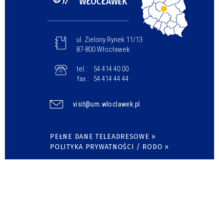
WŁOCŁAWEK
ul. Zielony Rynek 11/13
87-800 Włocławek
tel.:
54 414 40 00
fax.:
54 414 44 44
visit@um.wloclawek.pl
PEŁNE DANE TELEADRESOWE »
POLITYKA PRYWATNOŚCI / RODO »