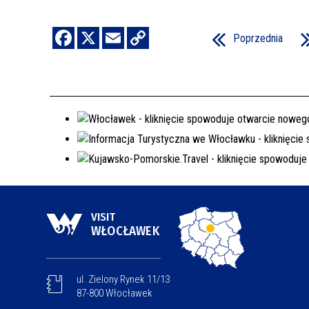
Poprzednia
VISIT
WŁOCŁAWEK
ul. Zielony Rynek 11/13
87-800 Włocławek