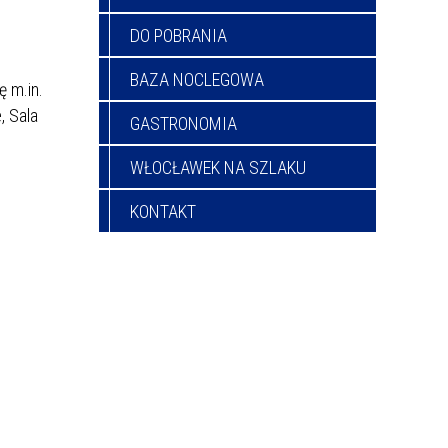
DO POBRANIA
BAZA NOCLEGOWA
ę m.in.
, Sala
GASTRONOMIA
WŁOCŁAWEK NA SZLAKU
KONTAKT