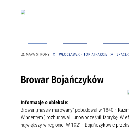
ODKRYJ
ZAPLANUJ
TURYSTYK
MAPA STRONY
WŁOCŁAWEK - TOP ATRAKCJE
SPACER
WŁOCŁAWEK W 1 DZIEŃ
INFORMACJA TURYSTYCZNA
WŁOCŁAWEK - TOP 30
CITYBREAK WŁOCŁAWEK
JAK DOJECHAĆ?
WŁOCŁAWEK - ODKRYJ ŚRÓDMIEŚCIE
Browar Bojańczyków
POMYSŁY NA ZWIEDZANIE
GDZIE ZAPARKOWAĆ?
WŁOCŁAWEK - CITYBREAK
WŁOCŁAWKA Z DZIEĆMI
PRZEMIESZCZANIE SIĘ
WŁOCŁAWSKI INFORMATOR
WŁOCŁAWEK - TOP ATRAKCJE
TURYSTYCZNY
Informacje o obiekcie:
TOALETY PUBLICZNE
SPACERY Z PRZEWODNIKIEM
ODKRYJ WŁOCŁAWEK - MIASTO
Browar „massiv murowany” pobudował
w 1840 r.
Kazim
ZWIEDZAJ Z APLIKACJĄ MOBILNĄ
DOBREGO KLIMATU
Wincentym
) rozbudowali i unowocześnili fabrykę. W e
WŁOWER - ODKRYJ WŁOCŁAWEK NA
największy w regionie. W 1921r. Bojańczykowie przeksz
WŁOCŁAWEK - TOP ATRAKCJE
ROWERZE MIEJSKIM