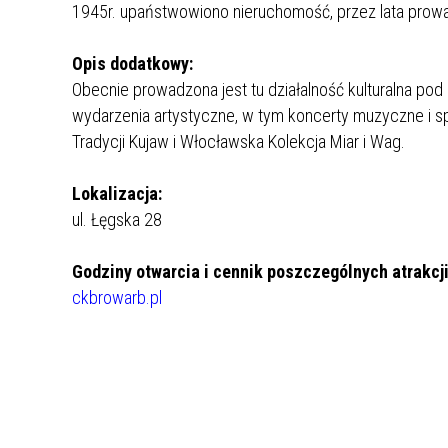
1945r. upaństwowiono nieruchomość, przez lata prowa
REJSY PO ZALEWIE WŁOCŁAWSKIM
Opis dodatkowy:
WŁOCŁAWEK NA SZLAKU
Obecnie prowadzona jest tu działalność kulturalna pod s
wydarzenia artystyczne, w tym koncerty muzyczne i spe
SPACER SZLAKIEM MURALI
Tradycji Kujaw i Włocławska Kolekcja Miar i Wag.
Lokalizacja:
ul. Łęgska 28
Godziny otwarcia i cennik poszczególnych atrakcj
ckbrowarb.pl