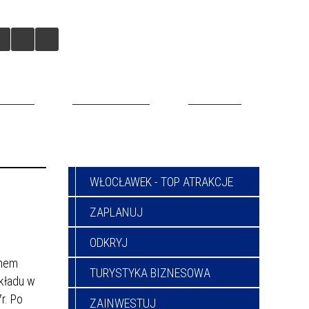
BILNA
DO POBRANIA
KONTAKT
WŁOCŁAWEK - TOP ATRAKCJE
ZAPLANUJ
ODKRYJ
ynem
TURYSTYKA BIZNESOWA
akładu w
r. Po
ZAINWESTUJ