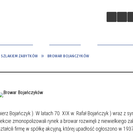
A BIZNESOWA
ZAINWESTUJ
APLIKACJA MO
 SZLAKIEM ZABYTKÓW
BROWAR BOJAŃCZYKÓW
ierz Bojańczyk
). W latach 70. XIX w. Rafał Bojańczyk
) wraz z s
fekcie zmonopolizowali rynek a browar rozwinęli z niewielkiego z
tałcili firmę w spółkę akcyjną, której upadłość ogłoszono w 1937