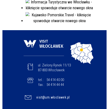
VISIT
WŁOCŁAWEK
ul. Zielony Rynek 11/13
87-800 Włocławek
tel.:
54 414 40 00
fax.:
54 414 44 44
visit@um.wloclawek.pl