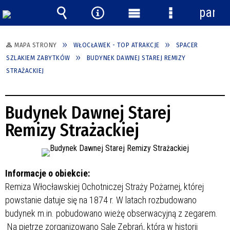
panel
Wyszukiwarka
Narzędzia
Menu
Menu
główne
szczegółowe
MAPA STRONY
WŁOCŁAWEK - TOP ATRAKCJE
SPACER
SZLAKIEM ZABYTKÓW
BUDYNEK DAWNEJ STAREJ REMIZY
STRAŻACKIEJ
Budynek Dawnej Starej
Remizy Strażackiej
Informacje o obiekcie:
Remiza Włocławskiej Ochotniczej Straży Pożarnej, której
powstanie datuje się na 1874 r. W latach
rozbudowano
budynek m.in. pobudowano wieżę obserwacyjną z zegarem.
Na piętrze zorganizowano Salę Zebrań, która w historii