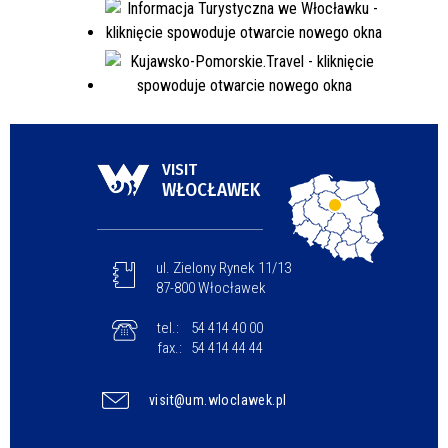
VISIT
WŁOCŁAWEK
ul. Zielony Rynek 11/13
87-800 Włocławek
tel.:
54 414 40 00
fax.:
54 414 44 44
visit@um.wloclawek.pl