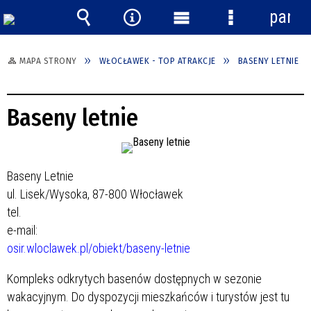
panel
Wyszukiwarka
Narzędzia
Menu
Menu
główne
szczegółowe
MAPA STRONY
WŁOCŁAWEK - TOP ATRAKCJE
BASENY LETNIE
Baseny letnie
Baseny Letnie
ul. Lisek/Wysoka, 87-800 Włocławek
tel.
e-mail:
osir.wloclawek.pl/obiekt/baseny-letnie
Kompleks odkrytych basenów dostępnych w sezonie
wakacyjnym. Do dyspozycji mieszkańców i turystów jest tu