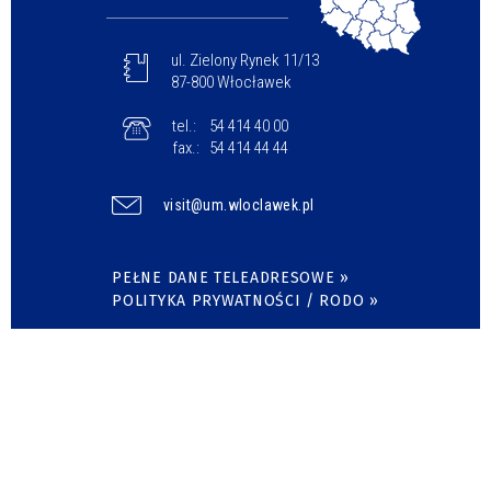
ul. Zielony Rynek 11/13
87-800 Włocławek
tel.:
54 414 40 00
fax.:
54 414 44 44
visit@um.wloclawek.pl
PEŁNE DANE TELEADRESOWE »
POLITYKA PRYWATNOŚCI / RODO »