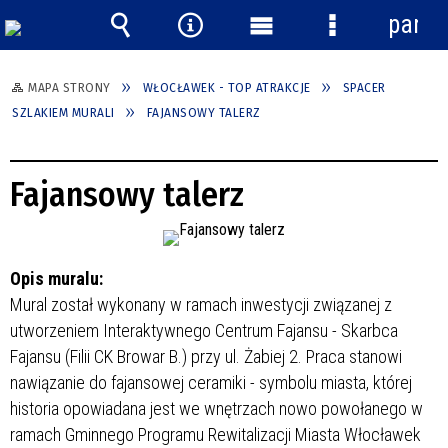
panel
Wyszukiwarka
Narzędzia
Menu
Menu
główne
szczegółowe
MAPA STRONY
WŁOCŁAWEK - TOP ATRAKCJE
SPACER
SZLAKIEM MURALI
FAJANSOWY TALERZ
Fajansowy talerz
Opis muralu:
Mural został wykonany w ramach inwestycji związanej z
utworzeniem Interaktywnego Centrum Fajansu - Skarbca
Fajansu (Filii CK Browar B.) przy ul. Żabiej 2. Praca stanowi
nawiązanie do fajansowej ceramiki - symbolu miasta, której
historia opowiadana jest we wnętrzach nowo powołanego w
ramach Gminnego Programu Rewitalizacji Miasta Włocławek