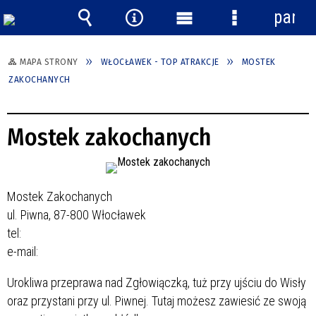
panel
Wyszukiwarka
Narzędzia
Menu
Menu
główne
szczegółowe
MAPA STRONY
WŁOCŁAWEK - TOP ATRAKCJE
MOSTEK
ZAKOCHANYCH
Mostek zakochanych
Mostek Zakochanych
ul. Piwna, 87-800 Włocławek
tel:
e-mail:
Urokliwa przeprawa nad Zgłowiączką, tuż przy ujściu do Wisły
oraz przystani przy ul. Piwnej. Tutaj możesz zawiesić ze swoją