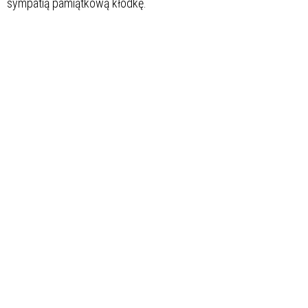
sympatią pamiątkową kłódkę.