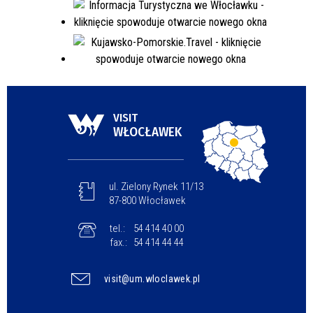
VISIT
WŁOCŁAWEK
ul. Zielony Rynek 11/13
87-800 Włocławek
tel.:
54 414 40 00
fax.:
54 414 44 44
visit@um.wloclawek.pl