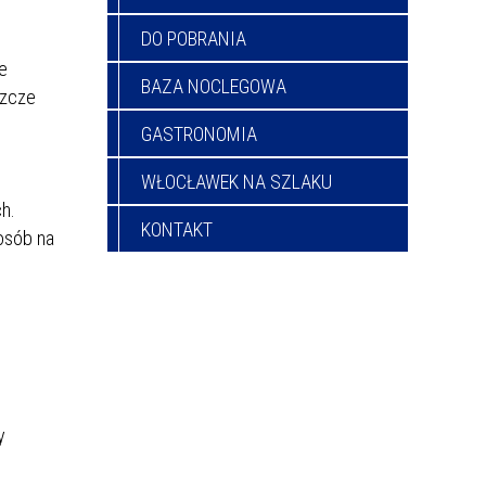
DO POBRANIA
e
BAZA NOCLEGOWA
szcze
GASTRONOMIA
WŁOCŁAWEK NA SZLAKU
ch.
KONTAKT
osób na
y