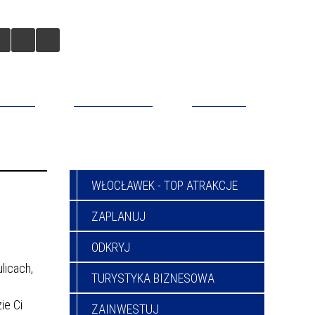
BILNA
DO POBRANIA
KONTAKT
WŁOCŁAWEK - TOP ATRAKCJE
ZAPLANUJ
ODKRYJ
licach,
TURYSTYKA BIZNESOWA
ie Ci
ZAINWESTUJ