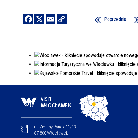
Poprzednia
VISIT
WŁOCŁAWEK
ul. Zielony Rynek 11/13
87-800 Włocławek