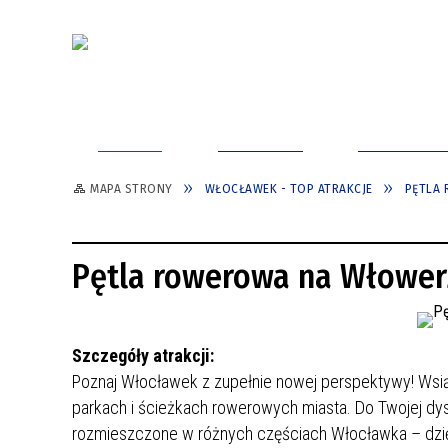
ODKRYJ
ZAPLANUJ
TURYSTYK
MAPA STRONY
WŁOCŁAWEK - TOP ATRAKCJE
PĘTLA
WŁOCŁAWEK W 1 DZIEŃ
INFORMACJA TURYSTYCZNA
WŁOCŁAWEK - TOP 30
CITYBREAK WŁOCŁAWEK
JAK DOJECHAĆ?
WŁOCŁAWEK - ODKRYJ ŚRÓDMIEŚCIE
Pętla rowerowa na Włower
POMYSŁY NA ZWIEDZANIE
GDZIE ZAPARKOWAĆ?
WŁOCŁAWEK - CITYBREAK
WŁOCŁAWKA Z DZIEĆMI
PRZEMIESZCZANIE SIĘ
WŁOCŁAWSKI INFORMATOR
WŁOCŁAWEK - TOP ATRAKCJE
TURYSTYCZNY
Szczegóły atrakcji:
TOALETY PUBLICZNE
SPACERY Z PRZEWODNIKIEM
ODKRYJ WŁOCŁAWEK - MIASTO
Poznaj Włocławek z zupełnie nowej perspektywy! Wsiąd
ZWIEDZAJ Z APLIKACJĄ MOBILNĄ
DOBREGO KLIMATU
parkach i ścieżkach rowerowych miasta. Do Twojej dy
WŁOWER - ODKRYJ WŁOCŁAWEK NA
rozmieszczone w różnych częściach Włocławka – dzię
WŁOCŁAWEK - TOP ATRAKCJE
ROWERZE MIEJSKIM