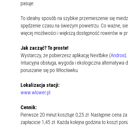
pasuje.
REJSY PO ZALEWIE WŁOCŁAWSKIM
To idealny sposób na szybkie przemieszenie się miedz
WŁOCŁAWEK NA SZLAKU
spędzenie czasu na świeżym powietrzu. Co ważne, sie
więcej możliwości i większą dostępność rowerów w pr
SPACER SZLAKIEM MURALI
Jak zacząć? To proste!
Wystarczy, że pobierzesz aplikację Nextbike (
Android
,
Intuicyjna obsługa, wygoda i ekologiczna alternatywa
poruszanie się po Włocławku.
Lokalizacja stacji:
www.wlower.pl
Cennik:
Pierwsze 20 minut kosztuje 0,25 zł. Następnie cena za
zapłacicie 1,45 zł. Każda kolejna godzina to koszt poni