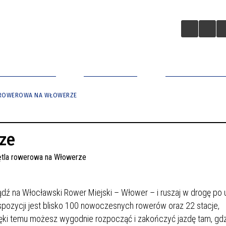
A BIZNESOWA
ZAINWESTUJ
APLIKACJA MO
 ROWEROWA NA WŁOWERZE
ze
ź na Włocławski Rower Miejski – Włower – i ruszaj w drogę po u
spozycji jest blisko 100 nowoczesnych rowerów oraz 22 stacje,
ki temu możesz wygodnie rozpocząć i zakończyć jazdę tam, gdz