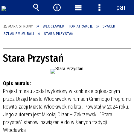
panel
Wyszukiwarka
Narzędzia
Menu
Menu
główne
szczegółowe
MAPA STRONY
WŁOCŁAWEK - TOP ATRAKCJE
SPACER
SZLAKIEM MURALI
STARA PRZYSTAŃ
Stara Przystań
Opis muralu:
Projekt muralu został wyłoniony w konkursie ogłoszonym
przez Urząd Miasta Włocławek w ramach Gminnego Programu
Rewitalizacji Miasta Włocławek na lata
. Powstał w 2024 roku.
Jego autorem jest Mikołaj Olizar – Zakrzewski. "Stara
przystań" stanowi nawiązanie do wiślanych tradycji
Włocławka.