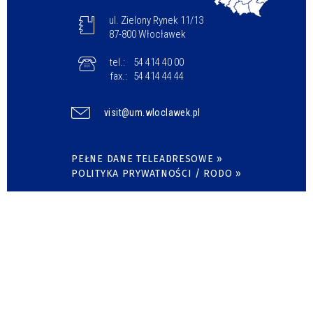
ul. Zielony Rynek 11/13
87-800 Włocławek
tel.:
54 414 40 00
fax.:
54 414 44 44
visit@um.wloclawek.pl
PEŁNE DANE TELEADRESOWE »
POLITYKA PRYWATNOŚCI / RODO »