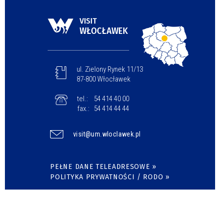
VISIT
WŁOCŁAWEK
ul. Zielony Rynek 11/13
87-800 Włocławek
tel.:
54 414 40 00
fax.:
54 414 44 44
visit@um.wloclawek.pl
PEŁNE DANE TELEADRESOWE »
POLITYKA PRYWATNOŚCI / RODO »