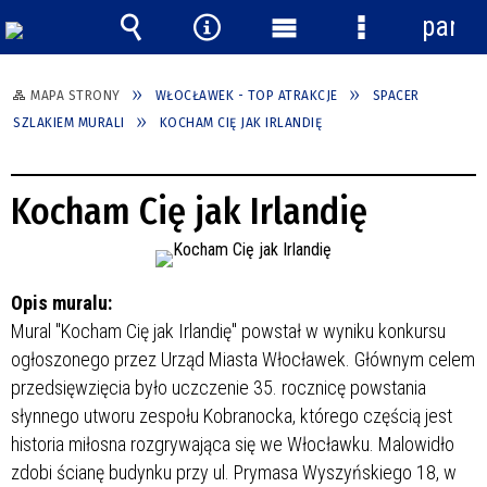
panel
Wyszukiwarka
Narzędzia
Menu
Menu
główne
szczegółowe
MAPA STRONY
WŁOCŁAWEK - TOP ATRAKCJE
SPACER
SZLAKIEM MURALI
KOCHAM CIĘ JAK IRLANDIĘ
Kocham Cię jak Irlandię
Opis muralu:
Mural "Kocham Cię jak Irlandię" powstał w wyniku konkursu
ogłoszonego przez Urząd Miasta Włocławek. Głównym celem
przedsięwzięcia było uczczenie 35. rocznicę powstania
słynnego utworu zespołu Kobranocka, którego częścią jest
historia miłosna rozgrywająca się we Włocławku. Malowidło
zdobi ścianę budynku przy ul. Prymasa Wyszyńskiego 18, w