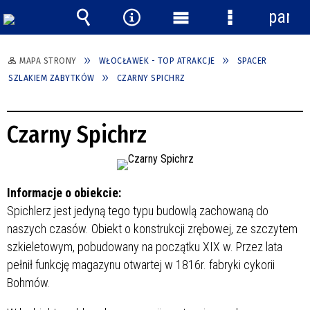
panel
Wyszukiwarka
Narzędzia
Menu
Menu
główne
szczegółowe
MAPA STRONY
WŁOCŁAWEK - TOP ATRAKCJE
SPACER
SZLAKIEM ZABYTKÓW
CZARNY SPICHRZ
Czarny Spichrz
Informacje o obiekcie:
Spichlerz jest jedyną tego typu budowlą zachowaną do
naszych czasów. Obiekt o konstrukcji zrębowej, ze szczytem
szkieletowym, pobudowany na początku XIX w. Przez lata
pełnił funkcję magazynu otwartej w 1816r. fabryki cykorii
Bohmów.