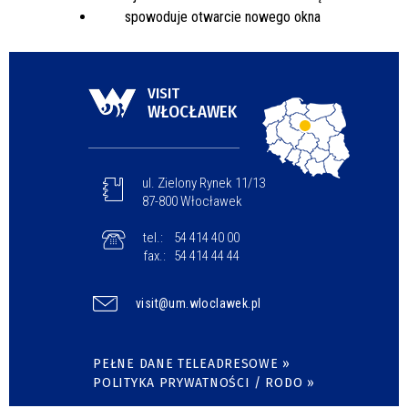
VISIT
WŁOCŁAWEK
ul. Zielony Rynek 11/13
87-800 Włocławek
tel.:
54 414 40 00
fax.:
54 414 44 44
visit@um.wloclawek.pl
PEŁNE DANE TELEADRESOWE »
POLITYKA PRYWATNOŚCI / RODO »