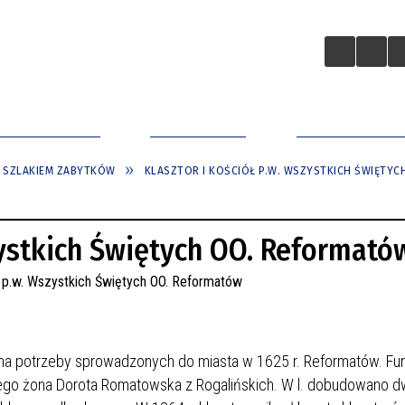
A BIZNESOWA
ZAINWESTUJ
APLIKACJA MO
 SZLAKIEM ZABYTKÓW
KLASZTOR I KOŚCIÓŁ P.W. WSZYSTKICH ŚWIĘTY
zystkich Świętych OO. Reformató
na potrzeby sprowadzonych do miasta w 1625 r. Reformatów. Fu
ego żona Dorota Romatowska z Rogalińskich. W l.
dobudowano d