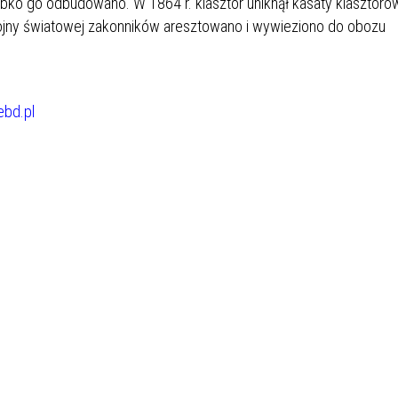
zybko go odbudowano. W 1864 r. klasztor uniknął kasaty klasztoró
ojny światowej zakonników aresztowano i wywieziono do obozu
bd.pl