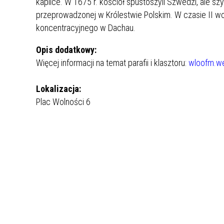
kaplice. W 1675 r. kościół spustoszyli Szwedzi, ale s
przeprowadzonej w Królestwie Polskim. W czasie II w
REJSY PO ZALEWIE WŁOCŁAWSKIM
koncentracyjnego w Dachau.
WŁOCŁAWEK NA SZLAKU
Opis dodatkowy:
SPACER SZLAKIEM MURALI
Więcej informacji na temat parafii i klasztoru:
wloofm.we
Lokalizacja:
Plac Wolności 6