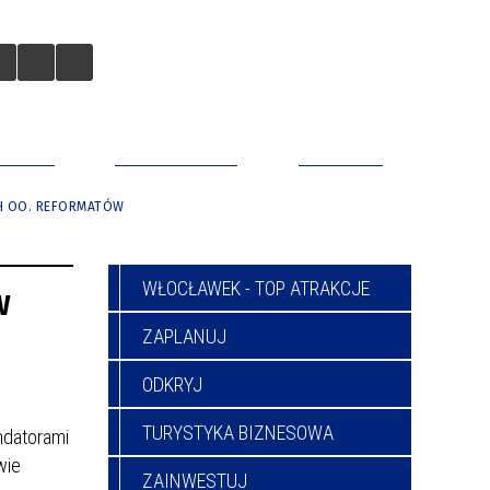
BILNA
DO POBRANIA
KONTAKT
CH OO. REFORMATÓW
WŁOCŁAWEK - TOP ATRAKCJE
w
ZAPLANUJ
ODKRYJ
TURYSTYKA BIZNESOWA
ndatorami
wie
ZAINWESTUJ