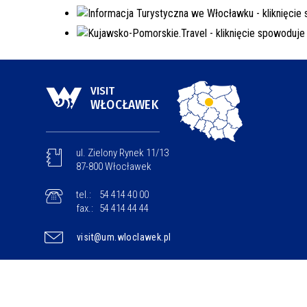
VISIT
WŁOCŁAWEK
ul. Zielony Rynek 11/13
87-800 Włocławek
tel.:
54 414 40 00
fax.:
54 414 44 44
visit@um.wloclawek.pl