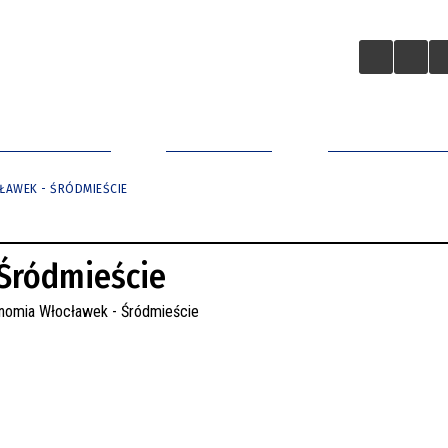
A BIZNESOWA
ZAINWESTUJ
APLIKACJA MO
AWEK - ŚRÓDMIEŚCIE
Śródmieście