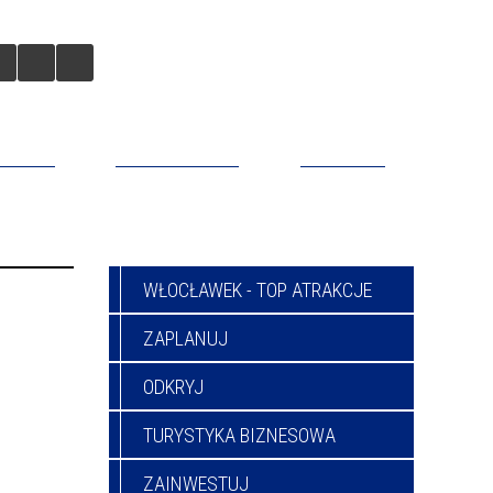
BILNA
DO POBRANIA
KONTAKT
WŁOCŁAWEK - TOP ATRAKCJE
ZAPLANUJ
ODKRYJ
TURYSTYKA BIZNESOWA
ZAINWESTUJ