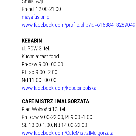
Smaki Azji
Pn-nd: 12:00-21:00
REJSY PO ZALEWIE WŁOCŁAWSKIM
mayafusion.pl
WŁOCŁAWEK NA SZLAKU
www.facebook.com/profile.php?id=61588418289049
SPACER SZLAKIEM MURALI
KEBABIN
ul. POW 3, tel.
Kuchnia: fast food
Pn-czw 9.00–00.00
Pt–sb 9.00–2.00
Nd 11.00–00.00
www.facebook.com/kebabinpolska
CAFE MISTRZ I MAŁGORZATA
Plac Wolności 13, tel.
Pn–czw 9.00-22.00, Pt 9.00 -1.00
Sb 13.00-1.00, Nd 14.00-22.00
www.facebook.com/CafeMistrzIMalgorzata