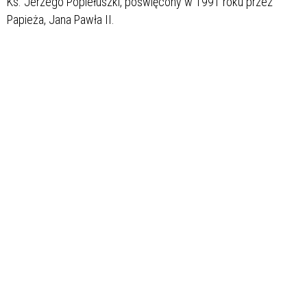
Ks. Jerzego Popiełuszki, poświęcony w 1991 roku przez
Papieża, Jana Pawła II.