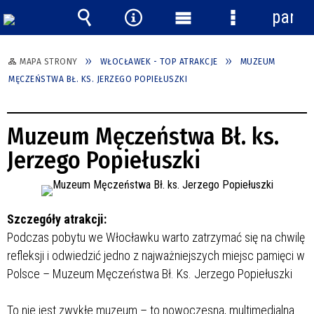
panel
Wyszukiwarka
Narzędzia
Menu
Menu
główne
szczegółowe
MAPA STRONY
WŁOCŁAWEK - TOP ATRAKCJE
MUZEUM
MĘCZEŃSTWA BŁ. KS. JERZEGO POPIEŁUSZKI
Muzeum Męczeństwa Bł. ks.
Jerzego Popiełuszki
Szczegóły atrakcji:
Podczas pobytu we Włocławku warto zatrzymać się na chwilę
refleksji i odwiedzić jedno z najważniejszych miejsc pamięci w
Polsce – Muzeum Męczeństwa Bł. Ks. Jerzego Popiełuszki
To nie jest zwykłe muzeum – to nowoczesna, multimedialna