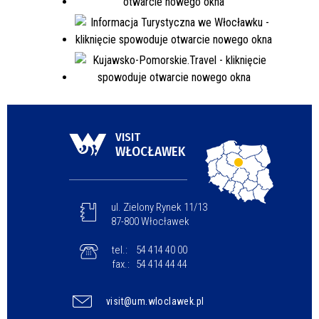
VISIT
WŁOCŁAWEK
ul. Zielony Rynek 11/13
87-800 Włocławek
tel.:
54 414 40 00
fax.:
54 414 44 44
visit@um.wloclawek.pl