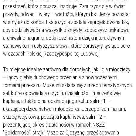
przestrzeń, która porusza i inspiruje. Zanurzysz się w świat
prawdy, odwagi i wiary – wartości, którym ks. Jerzy pozostał
wierny aż do końca. Ekspozycja została zaprojektowana tak,
aby oddziaływać na wszystkie zmysły: zobaczysz unikatowe
archiwalne nagrania, dotkniesz historii dzięki interaktywnym
stanowiskom i usłyszysz słowa, które poruszyły tysiące serc
w czasach Polskiej Rzeczypospolitej Ludowej.
To miejsce idealne zarówno dla dorosłych, jak i dla młodzieży
– łączy głębię duchowego przesłania z nowoczesnymi
formami przekazu. Muzeum składa się z trzech tematycznych
sal, które opowiadają o życiu, działalności i męczeństwie
kapłana, a także o narodzinach jego kultu: sali nr 1 –
ukazującej dzieciństwo i młodość ks. Jerzego: seminarium,
służbę wojskową, początki kapłaństwa, sali nr 2 –
prezentującej okres działalności w ramach NSZZ
"Solidarność": strajki, Msze za Ojczyznę, prześladowania