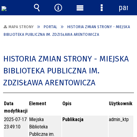
panel
Wyszukiwarka
Narzędzia
Menu
Menu
główne
szczegółowe
MAPA STRONY
PORTAL
HISTORIA ZMIAN STRONY - MIEJSKA
BIBLIOTEKA PUBLICZNA IM. ZDZISŁAWA ARENTOWICZA
HISTORIA ZMIAN STRONY - MIEJSKA
BIBLIOTEKA PUBLICZNA IM.
ZDZISŁAWA ARENTOWICZA
Data
Element
Opis
Użytkownik
modyfikacji
2025-07-17
Miejska
Publikacja
admin_ktp
23:49:10
Biblioteka
Publiczna im.