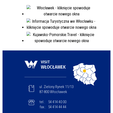
VISIT
WŁOCŁAWEK
ul. Zielony Rynek 11/13
87-800 Włocławek
tel.:
54 414 40 00
fax.:
54 414 44 44