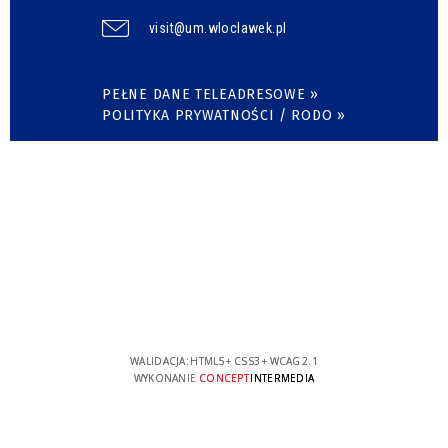
visit@um.wloclawek.pl
PEŁNE DANE TELEADRESOWE »
POLITYKA PRYWATNOŚCI / RODO »
WALIDACJA:
HTML5
+
CSS3
+
WCAG 2.1
WYKONANIE
CONCEPT
INTERMEDIA