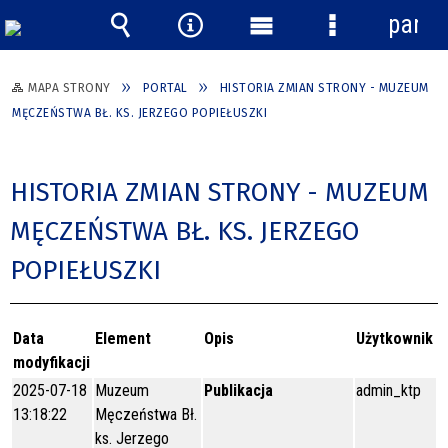
panel
Wyszukiwarka
Narzędzia
Menu
Menu
główne
szczegółowe
MAPA STRONY
PORTAL
HISTORIA ZMIAN STRONY - MUZEUM
MĘCZEŃSTWA BŁ. KS. JERZEGO POPIEŁUSZKI
HISTORIA ZMIAN STRONY - MUZEUM
MĘCZEŃSTWA BŁ. KS. JERZEGO
POPIEŁUSZKI
Data
Element
Opis
Użytkownik
modyfikacji
2025-07-18
Muzeum
Publikacja
admin_ktp
13:18:22
Męczeństwa Bł.
ks. Jerzego