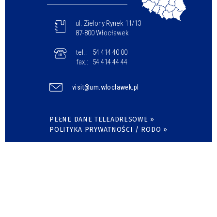
ul. Zielony Rynek 11/13
87-800 Włocławek
tel.:
54 414 40 00
fax.:
54 414 44 44
visit@um.wloclawek.pl
PEŁNE DANE TELEADRESOWE »
POLITYKA PRYWATNOŚCI / RODO »