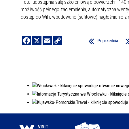
Hotel udostępnia salę szkoleniową o powierzchni 140
możliwość pełnego zaciemnienia, automatyczna wentyla
REJSY PO ZALEWIE WŁOCŁAWSKIM
dostęp do WiFi, wbudowane (sufitowe) nagłośnienie 
WŁOCŁAWEK NA SZLAKU
SPACER SZLAKIEM MURALI
Poprzednia
VISIT