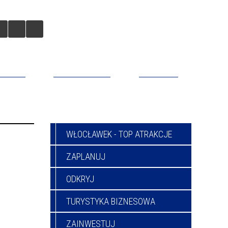
BILNA
DO POBRANIA
KONTAKT
WŁOCŁAWEK - TOP ATRAKCJE
ZAPLANUJ
ODKRYJ
TURYSTYKA BIZNESOWA
ZAINWESTUJ