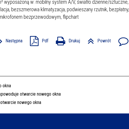
m² wyposażoną w: mobilny system A/V, światło dzienne/sztuczne,
cja, bezszmerowa klimatyzacja, podwieszany rzutnik, bezpłatny,
z mikrofonem bezprzewodowym, flipchart
Następna
Pdf
Drukuj
Powrót