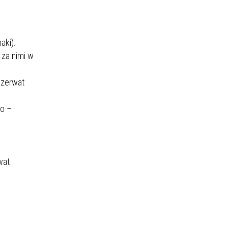
aki).
 za nimi w
ezerwat
zo –
wat