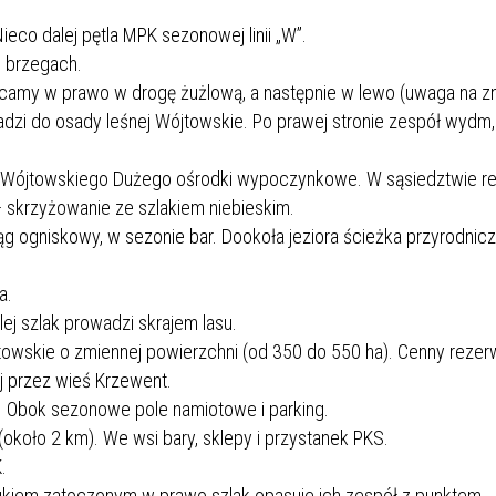
Nieco dalej pętla MPK sezonowej linii „W”.
 brzegach.
amy w prawo w drogę żużlową, a następnie w lewo (uwaga na zn
dzi do osady leśnej Wójtowskie. Po prawej stronie zespół wydm,
a Wójtowskiego Dużego ośrodki wypoczynkowe. W sąsiedztwie r
 skrzyżowanie ze szlakiem niebieskim.
rąg ogniskowy, w sezonie bar. Dookoła jeziora ścieżka przyrodnic
a.
lej szlak prowadzi skrajem lasu.
owskie o zmiennej powierzchni (od 350 do 550 ha). Cenny rezer
j przez wieś Krzewent.
. Obok sezonowe pole namiotowe i parking.
koło 2 km). We wsi bary, sklepy i przystanek PKS.
.
kiem zatoczonym w prawo szlak opasuje ich zespół z punktem