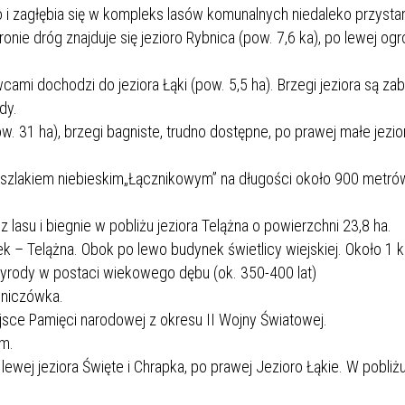
go i zagłębia się w kompleks lasów komunalnych niedaleko przyst
onie dróg znajduje się jezioro Rybnica (pow. 7,6 ka), po lewej ogr
cami dochodzi do jeziora Łąki (pow. 5,5 ha). Brzegi jeziora są za
dy.
w. 31 ha), brzegi bagniste, trudno dostępne, po prawej małe jezio
e szlakiem niebieskim„Łącznikowym” na długości około 900 metró
lasu i biegnie w pobliżu jeziora Telążna o powierzchni 23,8 ha.
k – Telążna. Obok po lewo budynek świetlicy wiejskiej. Około 1 
zyrody w postaci wiekowego dębu (ok. 350-400 lat)
śniczówka.
jsce Pamięci narodowej z okresu II Wojny Światowej.
dm.
lewej jeziora Święte i Chrapka, po prawej Jezioro Łąkie. W pobliż