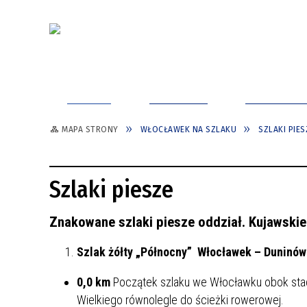
ODKRYJ
ZAPLANUJ
TURYSTYK
MAPA STRONY
WŁOCŁAWEK NA SZLAKU
SZLAKI PIES
WŁOCŁAWEK W 1 DZIEŃ
INFORMACJA TURYSTYCZNA
WŁOCŁAWEK - TOP 30
CITYBREAK WŁOCŁAWEK
JAK DOJECHAĆ?
WŁOCŁAWEK - ODKRYJ ŚRÓDMIEŚCIE
Szlaki piesze
POMYSŁY NA ZWIEDZANIE
GDZIE ZAPARKOWAĆ?
WŁOCŁAWEK - CITYBREAK
WŁOCŁAWKA Z DZIEĆMI
PRZEMIESZCZANIE SIĘ
WŁOCŁAWSKI INFORMATOR
Znakowane szlaki piesze oddział. Kujawsk
WŁOCŁAWEK - TOP ATRAKCJE
TURYSTYCZNY
TOALETY PUBLICZNE
Szlak żółty „Północny”
Włocławek – Duninó
SPACERY Z PRZEWODNIKIEM
ODKRYJ WŁOCŁAWEK - MIASTO
ZWIEDZAJ Z APLIKACJĄ MOBILNĄ
DOBREGO KLIMATU
0,0 km
Początek szlaku we Włocławku obok stadio
WŁOWER - ODKRYJ WŁOCŁAWEK NA
WŁOCŁAWEK - TOP ATRAKCJE
Wielkiego równolegle do ścieżki rowerowej.
ROWERZE MIEJSKIM