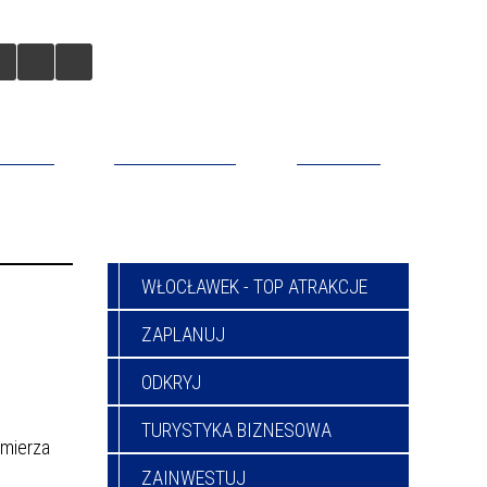
BILNA
DO POBRANIA
KONTAKT
WŁOCŁAWEK - TOP ATRAKCJE
ZAPLANUJ
ODKRYJ
TURYSTYKA BIZNESOWA
imierza
ZAINWESTUJ