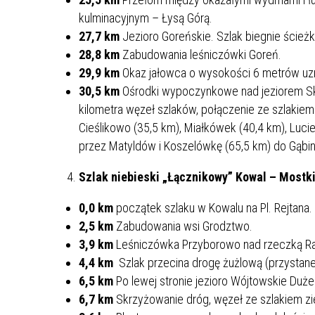
kulminacyjnym – Łysą Górą.
27,7 km
Jezioro Goreńskie. Szlak biegnie ścieżk
28,8 km
Zabudowania leśniczówki Goreń.
29,9 km
Okaz jałowca o wysokości 6 metrów uzn
30,5 km
Ośrodki wypoczynkowe nad jeziorem Skrz
kilometra węzeł szlaków, połączenie ze szlakiem
Cieślikowo (35,5 km), Miałkówek (40,4 km), Luc
przez Matyldów i Koszelówkę (65,5 km) do Gąbin
Szlak niebieski „Łącznikowy” Kowal – Mostk
0,0 km
początek szlaku w Kowalu na Pl. Rejtana.
2,5 km
Zabudowania wsi Grodztwo.
3,9 km
Leśniczówka Przyborowo nad rzeczką R
4,4 km
Szlak przecina drogę żużlową (przystan
6,5 km
Po lewej stronie jezioro Wójtowskie Duże
6,7 km
Skrzyżowanie dróg, węzeł ze szlakiem z