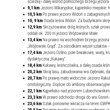
ścieżkę i dalej wśród północnego brzegu jeziora.
9,1 km
Jezioro Wikaryjskie, kąpielisko miejskie. 
10,5 km
Po prawo jezioro Widoń o zabagnionych
10, 9 km
Osada leśna Widoń. Za budynkami skręc
12,9 km
Skrzyżowanie dróg leśnych, szlak prowa
oddali ok. 200 m jezioro Wójtowskie Małe.
13,4 km
Na prawo na wschodnim brzegu jezior
„Wójtowski Grąd”. Za ośrodkami węzeł szlaków –
17,4 km
Jezioro Dzilno, pole biwakowe, wiaty, k
dydaktyczna „Kukawy”.
18,4 km
Kukawy, leśniczówka, a dalej osada leśn
20,2 km
Skraj lasu, zabudowania wsi Dębniaki, da
20,7 km
Po prawej mało widoczne Jezioro Rakut
ornitologiczny. Dojście do ambony obserwacyjne
22,1 km
Kąpielisko nad jeziorem Lubiechowskim
23,3 km
W prawo odchodzi droga do wsi Goreń (o
23,6 km
Szlak ponownie wkracza na teren GWPK
25,5 km
Przełom między okazałymi wydmami i łu