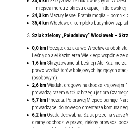
33,8 km
Skrzyżowanie duktów leśnych. Wcześnie
– miejsca mordu z okresu okupacji hitlerowskiej.
34,3 km
Mazury leśne. Bratnia mogiła – pomnik
35,4 km
Włocławek, kompleks budynków szpitaln
Szlak zielony „Południowy” Włocławek – Skrz
0,0 km
Początek szlaku we Włocławku obok stadion
Leśną do alei Kazimierza Wielkiego wspólnie ze 
1,6 km
Skrzyżowanie ul. Leśnej i Alei Kazimierz
prawo wzdłuż torów kolejowych łączących sta
(osobowym).
2,6 km
Wiadukt drogowy na drodze krajowej nr 1 
prowadzą razem wzdłuż brzegu jeziora Czarnego 
5,7 km
Pińczata. Po prawej Miejsce pamięci Nar
prowadzącej do nowego cmentarza komunalneg
6,2 km
Osada Jedwabna. Szlak przecina szosę W
czarny odchodzi w prawo, zielony prowadzi począ