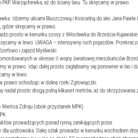
ji PKP Warząchewka, aż do ściany lasu. Tu skręcamy w prawo.
awka. Idziemy ulicami Bluszczową i Kościelną do alei Jana Pawła I
, gdzie skręcamy w prawo.
adzi prosto w kierunku szosy z Włocławka do Brześcia Kujawskie
u skręcamy w lewo. UWAGA – intensywny ruch pojazdów. Przekrac
zefowo i zajazd Myśliwski.
i pomordowanych w okresie II wojny światowej mieszkańców Brze
my w prawo. Idąc dalej prosto zagłębiamy się ponownie w las i d
camy w lewo.
prawo schodząc w dolinę rzeki Zgłowiączki.
 nadal prosto drogą polną kilkaset metrów, aż do skrzyżowania 
 Wieńca Zdroju (obok przystanek MPK).
MPK.
uktów prowadzących ponad rynną zanikających jezior.
 dla uzdrowiska. Dalej szlak prowadzi w kierunku wschodnim drog