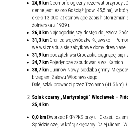
24,8 km
Geomorfologiczny rezerwat przyrody „Go
cenne jest jezioro Gościąż (pow. 45,5 ha), w kt
około 13 000 lat stanowiące zapis historii zmian
żołnierska z 1939 r.
26,3 km
Najdogodniejszy dostęp do jeziora Gośc
31,3 km
Granica województw Kujawsko – Pomors
we wsi znajdują się zabytkowe domy drewniane.
31,9 km
początek wsi Grodziska ciągnącej się n
34,7 km
Pojedyncze zabudowania wsi Kamion.
38,7 km
Duninów Nowy, siedziba gminy. Miejsco
brzegiem Zalewu Włocławskiego.
Dalej szlak prowadzi przez Trzcianno (41,5 km), 
Szlak czarny „Martyrologii” Włocławek – Pi
35,4 km
0,0 km
Dworzec PKP/PKS przy ul. Okrzei. Idziem
Spółdzielczej, w którą skręcamy. Dalej ulicami: