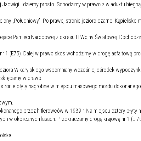
wej Jadwigi. Idziemy prosto. Schodzimy w prawo z wiaduktu biegn
lony „Południowy”. Po prawej stronie jezioro czarne. Kąpielisko mi
Miejsce Pamięci Narodowej z okresu II Wojny Światowej. Dochodz
nr 1 (E75). Dalej w prawo skos wchodzimy w drogę asfaltową p
 jeziora Wikaryjskiego wspomniany wcześniej ośrodek wypoczyn
 skręcamy w prawo.
j stronie płyty nagrobne w miejscu masowego mordu dokonanego
nowym.
onanego przez hitlerowców w 1939 r. Na miejscu cztery płyty 
nych w okolicznych lasach. Przekraczamy drogę krajową nr 1 (E 75
olska.