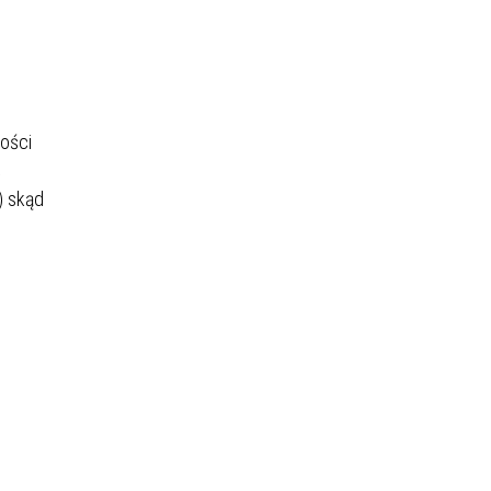
ości
ś
) skąd