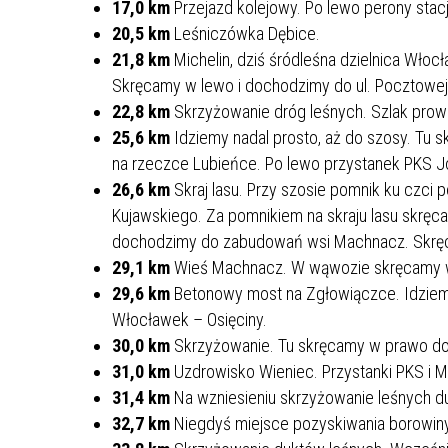
17,0 km
Przejazd kolejowy. Po lewo perony stac
20,5 km
Leśniczówka Dębice.
21,8 km
Michelin, dziś śródleśna dzielnica Włocł
Skręcamy w lewo i dochodzimy do ul. Pocztowej
22,8 km
Skrzyżowanie dróg leśnych. Szlak prow
25,6 km
Idziemy nadal prosto, aż do szosy. T
na rzeczce Lubieńce. Po lewo przystanek PKS Jó
26,6 km
Skraj lasu. Przy szosie pomnik ku czc
Kujawskiego. Za pomnikiem na skraju lasu skręca
dochodzimy do zabudowań wsi Machnacz. Skrę
29,1 km
Wieś Machnacz. W wąwozie skręcamy w 
29,6 km
Betonowy most na Zgłowiączce. Idziemy
Włocławek – Osięciny.
30,0 km
Skrzyżowanie. Tu skręcamy w prawo do
31,0 km
Uzdrowisko Wieniec. Przystanki PKS i 
31,4 km
Na wzniesieniu skrzyżowanie leśnych d
32,7 km
Niegdyś miejsce pozyskiwania borowiny