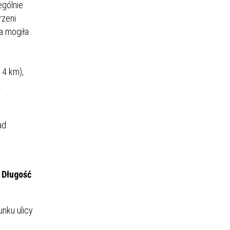
ególnie
rzeni
na mogiła
 4 km),
.
ad
 Długość
nku ulicy