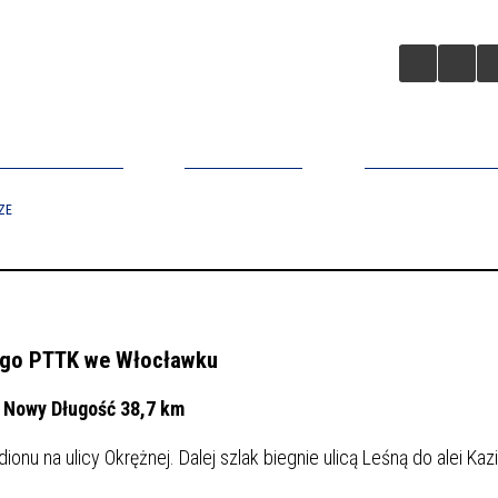
A BIZNESOWA
ZAINWESTUJ
APLIKACJA MO
ZE
iego PTTK we Włocławku
w Nowy
Długość 38,7 km
nu na ulicy Okrężnej. Dalej szlak biegnie ulicą Leśną do alei Kaz