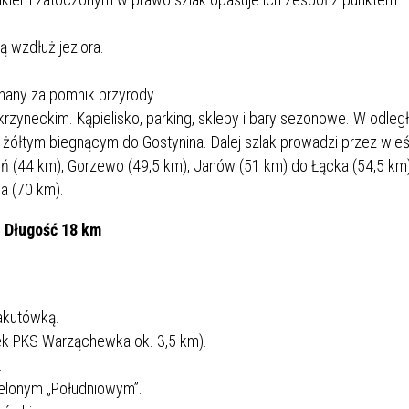
ą wzdłuż jeziora.
any za pomnik przyrody.
yneckim. Kąpielisko, parking, sklepy i bary sezonowe. W odległ
 żółtym biegnącym do Gostynina. Dalej szlak prowadzi przez wie
ień (44 km), Gorzewo (49,5 km), Janów (51 km) do Łącka (54,5 km
a (70 km).
i Długość 18 km
akutówką.
ek PKS Warząchewka ok. 3,5 km).
.
ielonym „Południowym”.