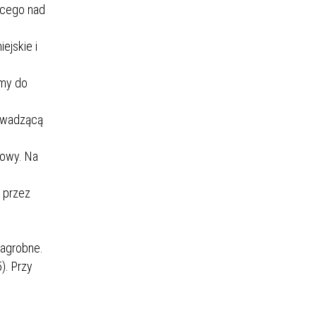
ącego nad
ejskie i
imy do
rowadzącą
kowy. Na
 przez
nagrobne.
). Przy