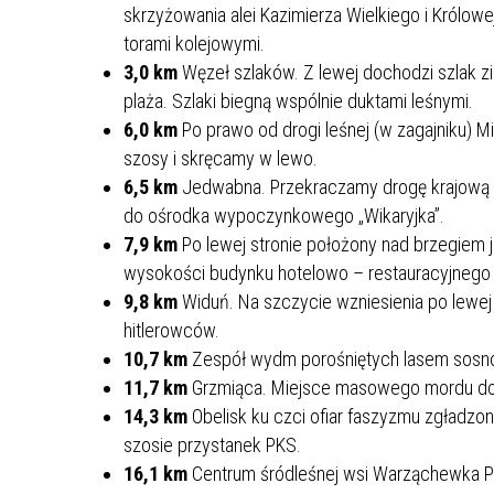
skrzyżowania alei Kazimierza Wielkiego i Królo
torami kolejowymi.
3,0 km
Węzeł szlaków. Z lewej dochodzi szlak zie
plaża. Szlaki biegną wspólnie duktami leśnymi.
6,0 km
Po prawo od drogi leśnej (w zagajniku) 
szosy i skręcamy w lewo.
6,5 km
Jedwabna. Przekraczamy drogę krajową 
do ośrodka wypoczynkowego „Wikaryjka”.
7,9 km
Po lewej stronie położony nad brzegiem
wysokości budynku hotelowo – restauracyjnego
9,8 km
Widuń. Na szczycie wzniesienia po lewe
hitlerowców.
10,7 km
Zespół wydm porośniętych lasem sos
11,7 km
Grzmiąca. Miejsce masowego mordu dok
14,3 km
Obelisk ku czci ofiar faszyzmu zgładzo
szosie przystanek PKS.
16,1 km
Centrum śródleśnej wsi Warząchewka P