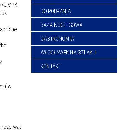
anku MPK.
DO POBRANIA
ódki
BAZA NOCLEGOWA
bagnione,
GASTRONOMIA
rko
WŁOCŁAWEK NA SZLAKU
w.
KONTAKT
km ( w
u rezerwat