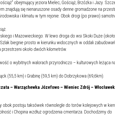
ściąż” obejmujący jeziora Mielec, Gościąż, Brzózka i Jazy. Szcz
órym znajdują się nienaruszone osady denne gromadzone na przest
 środowiska i klimatu w tym rejonie. Obok drogi (po prawo) samot
iąż.
kiego i Mazowieckiego. W lewo droga do wsi Skoki Duże (około
 Szlak biegnie prosto w kierunku widocznych w oddali zabudowań
a przestrzeni około dwóch kilometrów.
wość o wybitnych walorach przyrodniczo – kulturowych leżąca n
Łąck (55,5 km) i Grabinę (59,5 km) do Dobrzykowa (69,6km).
ńczata – Warząchewka Józefowo – Wieniec Zdrój – Włocławek
y obok postoju taksówek równolegle do torów kolejowych w kieru
 Wolność i Chopina wzdłuż ogrodzenia cmentarza. Dochodzimy do