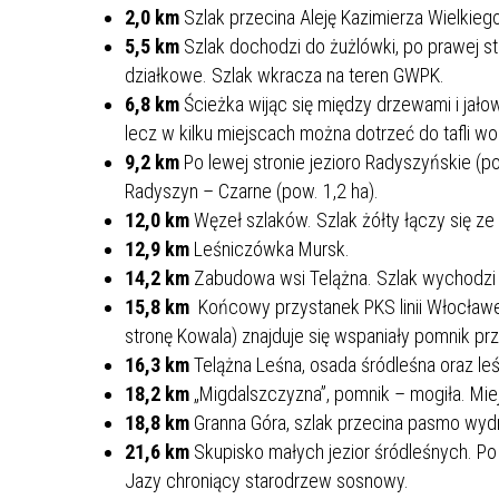
2,0 km
Szlak przecina Aleję Kazimierza Wielkie
REJSY PO ZALEWIE WŁOCŁAWSKIM
5,5 km
Szlak dochodzi do żużlówki, po prawej str
działkowe. Szlak wkracza na teren GWPK.
WŁOCŁAWEK NA SZLAKU
6,8 km
Ścieżka wijąc się między drzewami i jałow
SPACER SZLAKIEM MURALI
lecz w kilku miejscach można dotrzeć do tafli wo
9,2 km
Po lewej stronie jezioro Radyszyńskie (po
Radyszyn – Czarne (pow. 1,2 ha).
12,0 km
Węzeł szlaków. Szlak żółty łączy się z
12,9 km
Leśniczówka Mursk.
14,2 km
Zabudowa wsi Telążna. Szlak wychodzi z 
15,8 km
Końcowy przystanek PKS linii Włocławe
stronę Kowala) znajduje się wspaniały pomnik pr
16,3 km
Telążna Leśna, osada śródleśna oraz le
18,2 km
„Migdalszczyzna”, pomnik – mogiła. Mie
18,8 km
Granna Góra, szlak przecina pasmo wy
21,6 km
Skupisko małych jezior śródleśnych. Po 
Jazy chroniący starodrzew sosnowy.