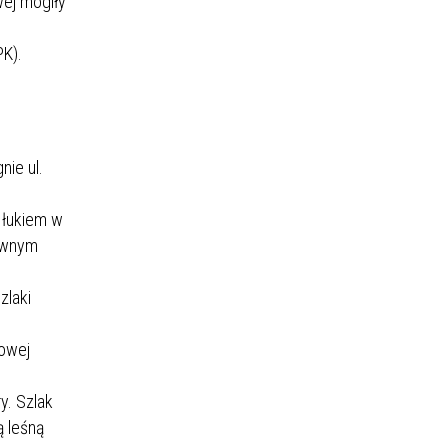
ej mogiły
PK).
nie ul.
m łukiem w
ównym
zlaki
towej
y. Szlak
ą leśną