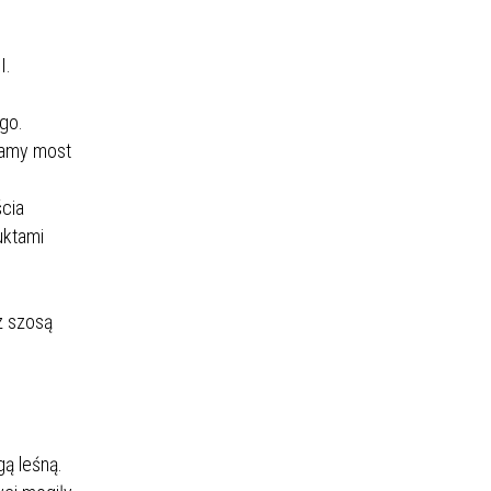
I.
go.
zamy most
ścia
uktami
z szosą
ą leśną.