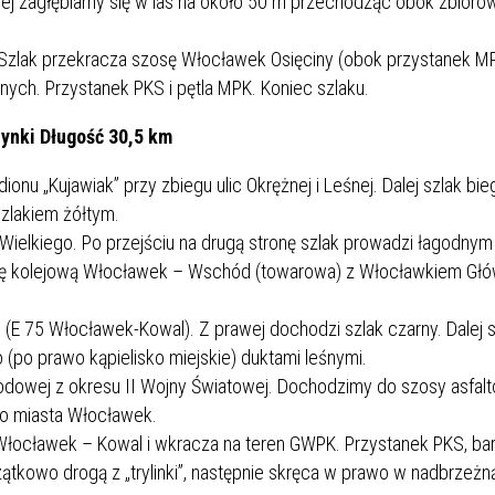
j zagłębiamy się w las na około 50 m przechodząc obok zbiorow
. Szlak przekracza szosę Włocławek Osięciny (obok przystanek M
ych. Przystanek PKS i pętla MPK. Koniec szlaku.
ynki Długość 30,5 km
u „Kujawiak” przy zbiegu ulic Okrężnej i Leśnej. Dalej szlak bieg
szlakiem żółtym.
a Wielkiego. Po przejściu na drugą stronę szlak prowadzi łagodny
cję kolejową Włocławek – Wschód (towarowa) z Włocławkiem Gł
(E 75 Włocławek-Kowal). Z prawej dochodzi szlak czarny. Dalej s
(po prawo kąpielisko miejskie) duktami leśnymi.
odowej z okresu II Wojny Światowej. Dochodzimy do szosy asfal
o miasta Włocławek.
łocławek – Kowal i wkracza na teren GWPK. Przystanek PKS, bar
tkowo drogą z „trylinki”, następnie skręca w prawo w nadbrzeżn