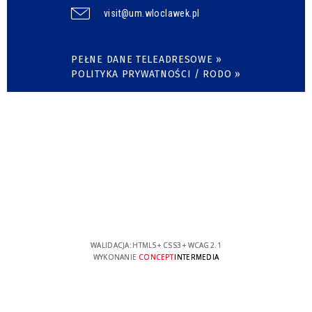
visit@um.wloclawek.pl
PEŁNE DANE TELEADRESOWE »
POLITYKA PRYWATNOŚCI / RODO »
WALIDACJA:
HTML5
+
CSS3
+
WCAG 2.1
WYKONANIE
CONCEPT
INTERMEDIA