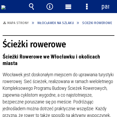
panel
Wyszukiwarka
Narzędzia
Menu
Menu
główne
szczegółowe
MAPA STRONY
WŁOCŁAWEK NA SZLAKU
ŚCIEŻKI ROWEROWE
Ścieżki rowerowe
Ścieżki Rowerowe we Włocławku i okolicach
miasta
Włocławek jest doskonałym miejscem do uprawiania turystyki
rowerowej. Sieć ścieżek, realizowana w ramach wieloletniego
Kompleksowego Programu Budowy Ścieżek Rowerowych,
zapewnia cyklistom wygodne, a co najistotniejsze,
bezpieczne poruszanie się po mieście. Podróżując
jednośladem można dotrzeć praktycznie wszędzie. Każdy
przyzna, że rower to także sposób na aktywny wypoczynek,