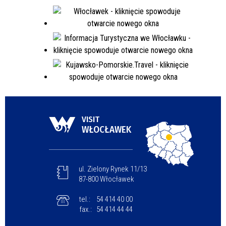
VISIT
WŁOCŁAWEK
ul. Zielony Rynek 11/13
87-800 Włocławek
tel.:
54 414 40 00
fax.:
54 414 44 44